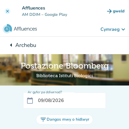
Mynd i'r prif gynnwys
Affluences
arrow_forward
gweld
clear
(tab n
AM DDIM
– Google Play
keyboard_arrow_down
Cymraeg
arrow_left
Archebu
Yn ôl i:
Postazione Bloomberg
Biblioteca Istituti Biologici
Ar gyfer pa ddiwrnod?
calendar_today
filter_list
Dangos mwy o hidlwyr