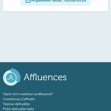
date_range
Argaeledd nesaf
:
10/08/2026
(tab newydd)
Ydych chi'n weithiwr proffesiynol?
Cwestiynau Cyffredin
Telerau defnyddio
Polisi defnyddio data