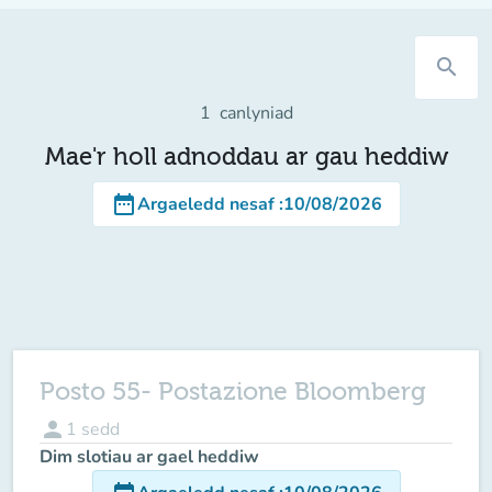
search
1
canlyniad
Mae'r holl adnoddau ar gau heddiw
date_range
Argaeledd nesaf
:
10/08/2026
Posto 55- Postazione Bloomberg
person
1
sedd
Dim slotiau ar gael heddiw