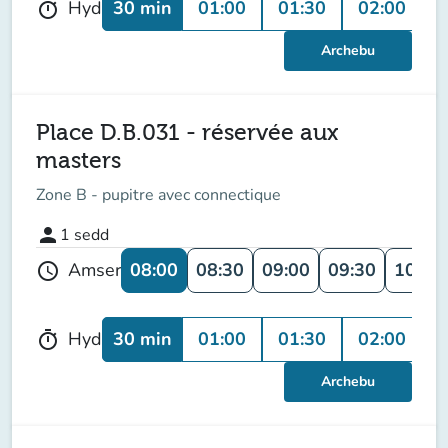
30 min
01:00
01:30
02:00
0
Hyd
timer
Archebu
Place D.B.031 - réservée aux
masters
Zone B - pupitre avec connectique
person
1
sedd
08:00
08:30
09:00
09:30
10:00
Amser
schedule
30 min
01:00
01:30
02:00
0
Hyd
timer
Archebu