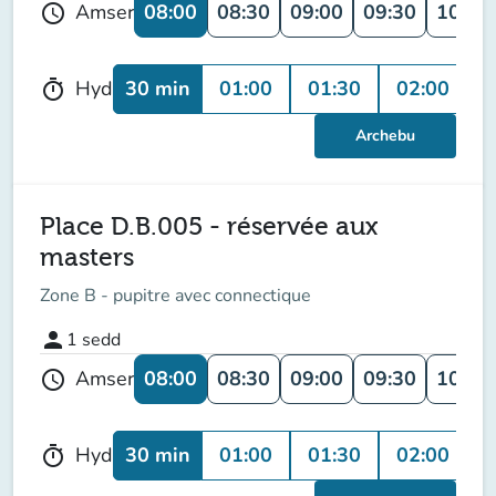
08:00
08:30
09:00
09:30
10:00
Amser
schedule
30 min
01:00
01:30
02:00
0
Hyd
timer
Archebu
Place D.B.005 - réservée aux
masters
Zone B - pupitre avec connectique
person
1
sedd
08:00
08:30
09:00
09:30
10:00
Amser
schedule
30 min
01:00
01:30
02:00
0
Hyd
timer