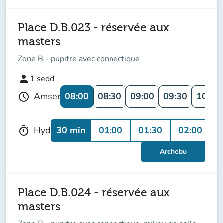
Place D.B.023 - réservée aux
masters
Zone B - pupitre avec connectique
person
1
sedd
08:00
08:30
09:00
09:30
10:00
Amser
schedule
30 min
01:00
01:30
02:00
0
Hyd
timer
Archebu
Place D.B.024 - réservée aux
masters