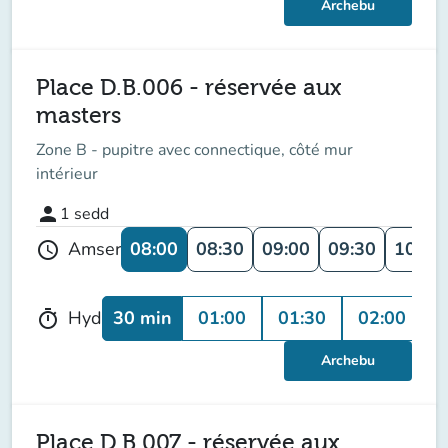
Archebu
Place D.B.006 - réservée aux
masters
Zone B - pupitre avec connectique, côté mur
intérieur
person
1
sedd
08:00
08:30
09:00
09:30
10:00
Amser
schedule
30 min
01:00
01:30
02:00
0
Hyd
timer
Archebu
Place D.B.007 - réservée aux