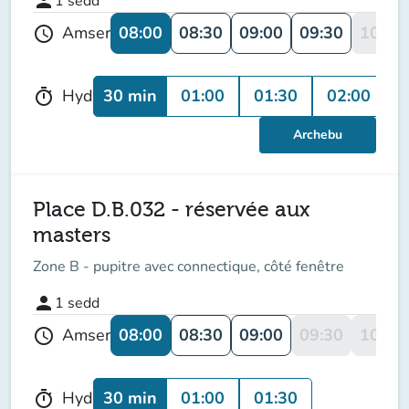
person
1
sedd
08:00
08:30
09:00
09:30
10:00
Amser
schedule
30 min
01:00
01:30
02:00
Hyd
timer
Archebu
Place D.B.032 - réservée aux
masters
Zone B - pupitre avec connectique, côté fenêtre
person
1
sedd
08:00
08:30
09:00
09:30
10:00
Amser
schedule
30 min
01:00
01:30
Hyd
timer