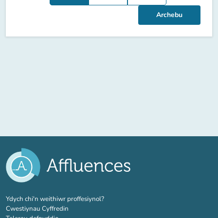
Archebu
(tab newydd)
Ydych chi'n weithiwr proffesiynol?
Cwestiynau Cyffredin