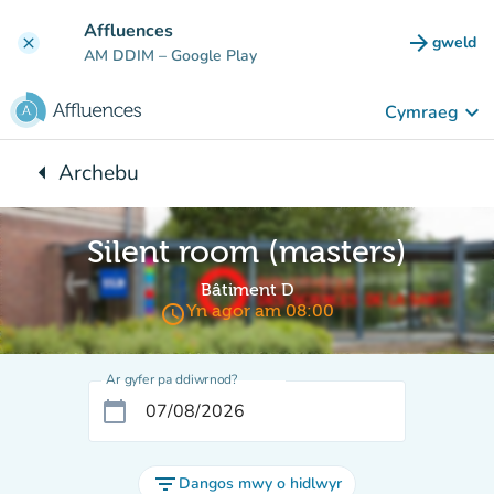
Mynd i'r prif gynnwys
Affluences
arrow_forward
gweld
clear
(tab n
AM DDIM
– Google Play
keyboard_arrow_down
Cymraeg
arrow_left
Archebu
Yn ôl i:
Silent room (masters)
Bâtiment D
access_time
Yn agor am 08:00
Ar gyfer pa ddiwrnod?
calendar_today
filter_list
Dangos mwy o hidlwyr