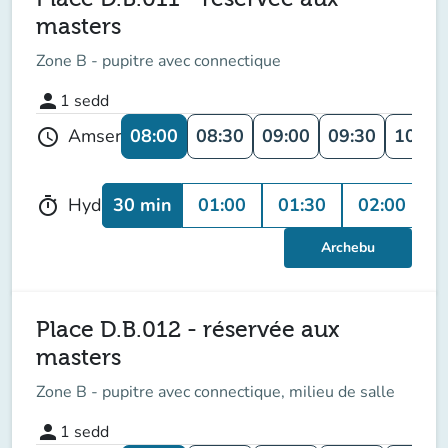
masters
Zone B - pupitre avec connectique
person
1
sedd
08:00
08:30
09:00
09:30
10:00
Amser
schedule
30 min
01:00
01:30
02:00
0
Hyd
timer
Archebu
Place D.B.012 - réservée aux
masters
Zone B - pupitre avec connectique, milieu de salle
person
1
sedd