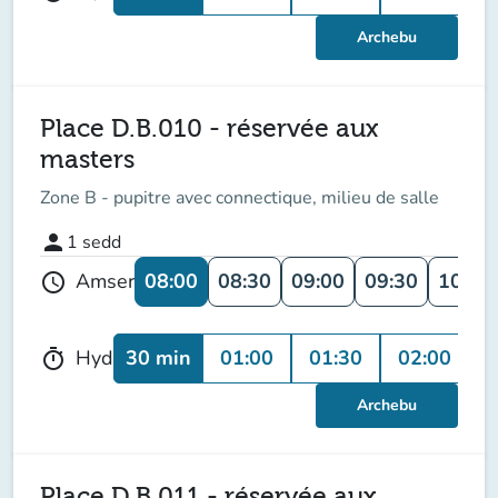
Archebu
Place D.B.010 - réservée aux
masters
Zone B - pupitre avec connectique, milieu de salle
person
1
sedd
08:00
08:30
09:00
09:30
10:00
Amser
schedule
30 min
01:00
01:30
02:00
0
Hyd
timer
Archebu
Place D.B.011 - réservée aux