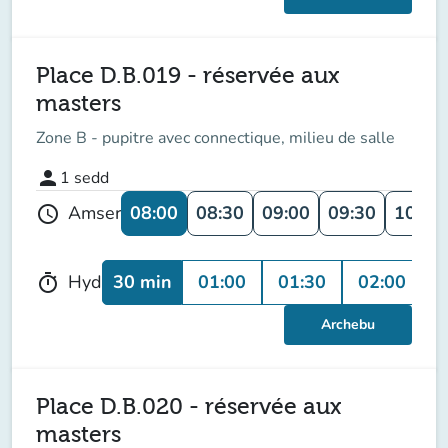
Place D.B.019 - réservée aux
masters
Zone B - pupitre avec connectique, milieu de salle
person
1
sedd
08:00
08:30
09:00
09:30
10:00
Amser
schedule
30 min
01:00
01:30
02:00
0
Hyd
timer
Archebu
Place D.B.020 - réservée aux
masters