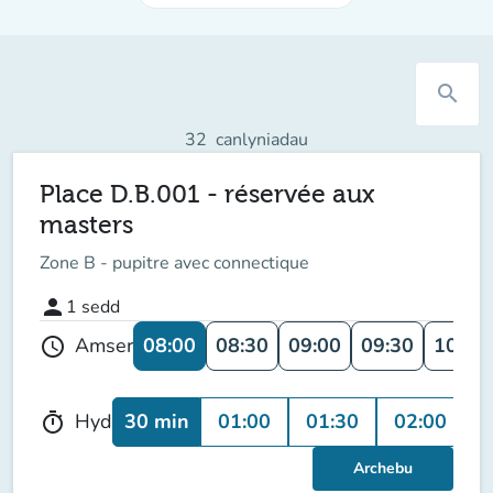
search
32
canlyniadau
Place D.B.001 - réservée aux
masters
Zone B - pupitre avec connectique
person
1
sedd
08:00
08:30
09:00
09:30
10:00
Amser
schedule
30 min
01:00
01:30
02:00
0
Hyd
timer
Archebu