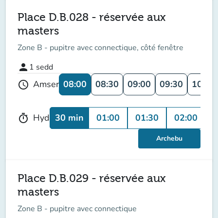
Place D.B.028 - réservée aux
masters
Zone B - pupitre avec connectique, côté fenêtre
person
1
sedd
08:00
08:30
09:00
09:30
10:00
Amser
schedule
30 min
01:00
01:30
02:00
0
Hyd
timer
Archebu
Place D.B.029 - réservée aux
masters
Zone B - pupitre avec connectique