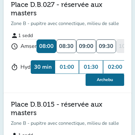
Place D.B.027 - réservée aux
masters
Zone B - pupitre avec connectique, milieu de salle
person
1
sedd
08:00
08:30
09:00
09:30
10:00
Amser
schedule
30 min
01:00
01:30
02:00
Hyd
timer
Archebu
Place D.B.015 - réservée aux
masters
Zone B - pupitre avec connectique, milieu de salle