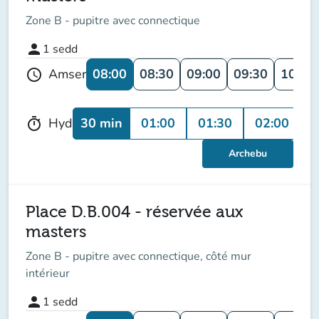
Zone B - pupitre avec connectique
person
1
sedd
08:00
08:30
09:00
09:30
10:00
Amser
schedule
30 min
01:00
01:30
02:00
0
Hyd
timer
Archebu
Place D.B.004 - réservée aux
masters
Zone B - pupitre avec connectique, côté mur
intérieur
person
1
sedd