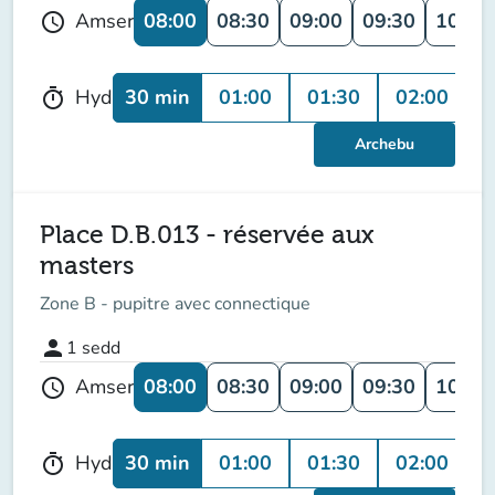
08:00
08:30
09:00
09:30
10:00
Amser
schedule
30 min
01:00
01:30
02:00
0
Hyd
timer
Archebu
Place D.B.013 - réservée aux
masters
Zone B - pupitre avec connectique
person
1
sedd
08:00
08:30
09:00
09:30
10:00
Amser
schedule
30 min
01:00
01:30
02:00
0
Hyd
timer