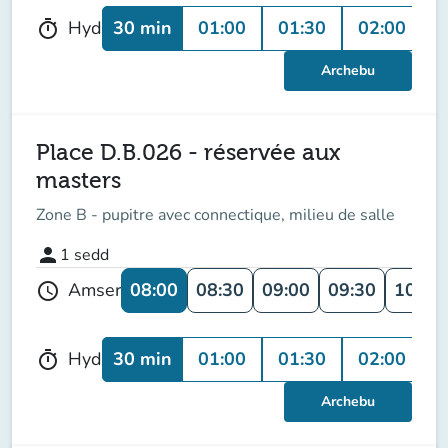
30 min
01:00
01:30
02:00
0
Hyd
timer
Archebu
Place D.B.026 - réservée aux
masters
Zone B - pupitre avec connectique, milieu de salle
person
1
sedd
08:00
08:30
09:00
09:30
10:00
Amser
schedule
30 min
01:00
01:30
02:00
0
Hyd
timer
Archebu