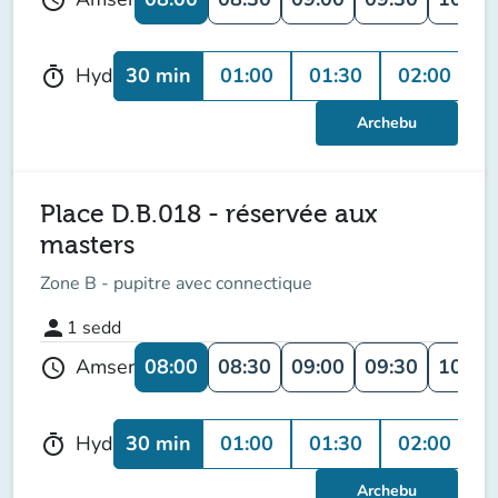
30 min
01:00
01:30
02:00
0
Hyd
timer
Archebu
Place D.B.018 - réservée aux
masters
Zone B - pupitre avec connectique
person
1
sedd
08:00
08:30
09:00
09:30
10:00
Amser
schedule
30 min
01:00
01:30
02:00
0
Hyd
timer
Archebu