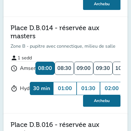
Archebu
Place D.B.014 - réservée aux
masters
Zone B - pupitre avec connectique, milieu de salle
person
1
sedd
08:00
08:30
09:00
09:30
10:00
Amser
schedule
30 min
01:00
01:30
02:00
0
Hyd
timer
Archebu
Place D.B.016 - réservée aux