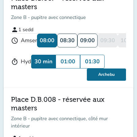
masters
Zone B - pupitre avec connectique
person
1
sedd
08:00
08:30
09:00
09:30
10:00
Amser
schedule
30 min
01:00
01:30
Hyd
timer
Archebu
Place D.B.008 - réservée aux
masters
Zone B - pupitre avec connectique, côté mur
intérieur