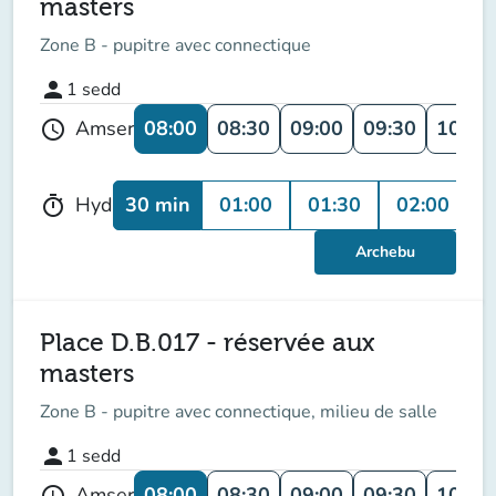
masters
Zone B - pupitre avec connectique
person
1
sedd
08:00
08:30
09:00
09:30
10:00
Amser
schedule
30 min
01:00
01:30
02:00
0
Hyd
timer
Archebu
Place D.B.017 - réservée aux
masters
Zone B - pupitre avec connectique, milieu de salle
person
1
sedd
08:00
08:30
09:00
09:30
10:00
Amser
schedule