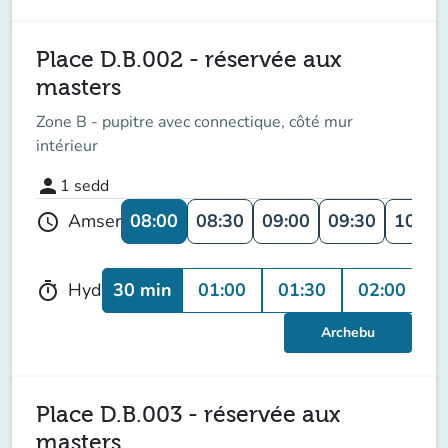
Place D.B.002 - réservée aux
masters
Zone B - pupitre avec connectique, côté mur
intérieur
person
1
sedd
08:00
08:30
09:00
09:30
10:00
Amser
schedule
30 min
01:00
01:30
02:00
0
Hyd
timer
Archebu
Place D.B.003 - réservée aux
masters