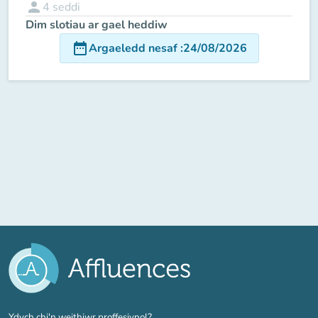
person
4
seddi
Dim slotiau ar gael heddiw
date_range
Argaeledd nesaf
:
24/08/2026
(tab newydd)
Ydych chi'n weithiwr proffesiynol?