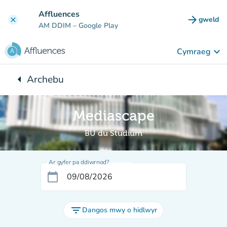
Mynd i'r prif gynnwys
Affluences
arrow_forward
gweld
clear
(tab n
AM DDIM
– Google Play
keyboard_arrow_down
Cymraeg
arrow_left
Archebu
Yn ôl i:
Mediascape
BU du Studium
Ar gyfer pa ddiwrnod?
calendar_today
filter_list
Dangos mwy o hidlwyr