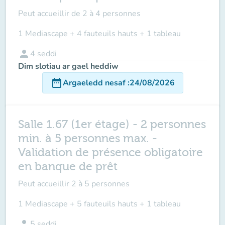
Peut accueillir de
2 à 4 personnes
1 Mediascape + 4 fauteuils hauts + 1 tableau
person
4
seddi
Dim slotiau ar gael heddiw
date_range
Argaeledd nesaf
:
24/08/2026
Salle 1.67 (1er étage) - 2 personnes
min. à 5 personnes max. -
Validation de présence obligatoire
en banque de prêt
Peut accueillir
2 à 5 personnes
1 Mediascape + 5 fauteuils hauts + 1 tableau
person
5
seddi