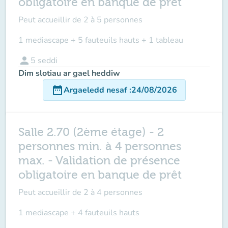
obligatoire en banque de prêt
Peut accueillir de
2 à 5 personnes
1 mediascape + 5 fauteuils hauts + 1 tableau
person
5
seddi
Dim slotiau ar gael heddiw
date_range
Argaeledd nesaf
:
24/08/2026
Salle 2.70 (2ème étage) - 2
personnes min. à 4 personnes
max. - Validation de présence
obligatoire en banque de prêt
Peut accueillir de
2 à 4 personnes
1 mediascape + 4 fauteuils hauts