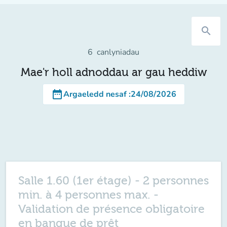
search
6
canlyniadau
Mae'r holl adnoddau ar gau heddiw
date_range
Argaeledd nesaf
:
24/08/2026
Salle 1.60 (1er étage) - 2 personnes
min. à 4 personnes max. -
Validation de présence obligatoire
en banque de prêt