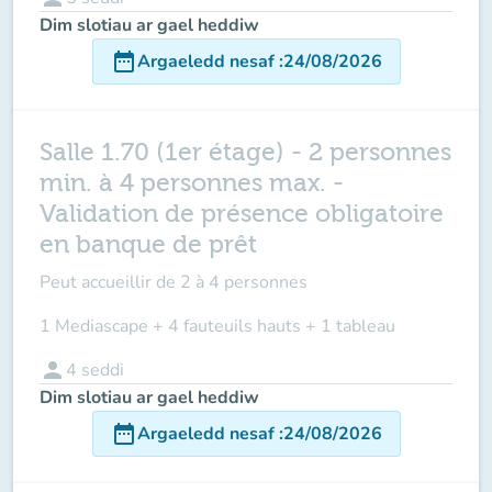
Dim slotiau ar gael heddiw
date_range
Argaeledd nesaf
:
24/08/2026
Salle 1.70 (1er étage) - 2 personnes
min. à 4 personnes max. -
Validation de présence obligatoire
en banque de prêt
Peut accueillir de
2 à 4 personnes
1 Mediascape + 4 fauteuils hauts + 1 tableau
person
4
seddi
Dim slotiau ar gael heddiw
date_range
Argaeledd nesaf
:
24/08/2026