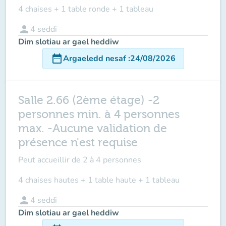
4 chaises + 1 table ronde + 1 tableau
person
4
seddi
Dim slotiau ar gael heddiw
date_range
Argaeledd nesaf
:
24/08/2026
Salle 2.66 (2ème étage) -2
personnes min. à 4 personnes
max. -Aucune validation de
présence n'est requise
Peut accueillir de
2 à 4 personnes
4 chaises hautes + 1 table haute + 1 tableau
person
4
seddi
Dim slotiau ar gael heddiw