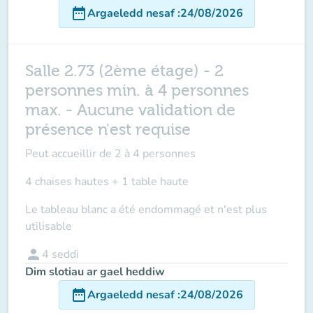
date_range
Argaeledd nesaf
:
24/08/2026
Salle 2.73 (2ème étage) - 2
personnes min. à 4 personnes
max. - Aucune validation de
présence n'est requise
Peut accueillir de
2 à 4 personnes
4 chaises hautes + 1 table haute
Le tableau blanc a été endommagé et n'est plus
utilisable
person
4
seddi
Dim slotiau ar gael heddiw
date_range
Argaeledd nesaf
:
24/08/2026