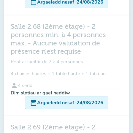
date_range
Argaeledd nesaf
:
24/08/2026
Salle 2.68 (2ème étage) - 2
personnes min. à 4 personnes
max. - Aucune validation de
présence n'est requise
Peut accueillir de
2 à 4 personnes
4 chaises hautes + 1 table haute + 1 tableau
person
4
seddi
Dim slotiau ar gael heddiw
date_range
Argaeledd nesaf
:
24/08/2026
Salle 2.69 (2ème étage) - 2