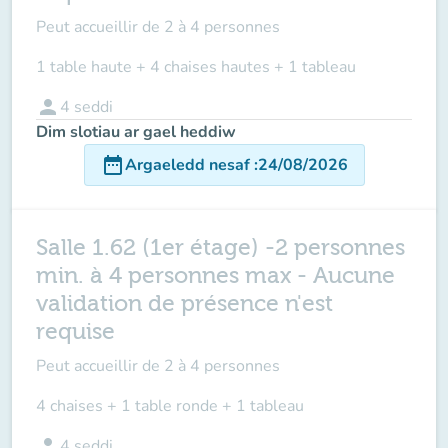
Peut accueillir de
2 à 4 personnes
1 table haute + 4 chaises hautes + 1 tableau
person
4
seddi
Dim slotiau ar gael heddiw
date_range
Argaeledd nesaf
:
24/08/2026
Salle 1.62 (1er étage) -2 personnes
min. à 4 personnes max - Aucune
validation de présence n'est
requise
Peut accueillir de
2 à 4 personnes
4 chaises + 1 table ronde + 1 tableau
person
4
seddi