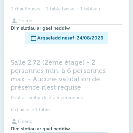
2 chauffeuses + 1 table basse + 1 tableau
person
2
seddi
Dim slotiau ar gael heddiw
date_range
Argaeledd nesaf
:
24/08/2026
Salle 2.72 (2ème étage) - 2
personnes min. à 6 personnes
max. - Aucune validation de
présence n'est requise
Peut accueillir de
2 à 6 personnes
6 chaises +1 table
person
6
seddi
Dim slotiau ar gael heddiw