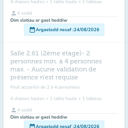
4 chaises hautes + 1 table haute + 1 tableau
person
4
seddi
Dim slotiau ar gael heddiw
date_range
Argaeledd nesaf
:
24/08/2026
Salle 2.61 (2ème étage)- 2
personnes min. à 4 personnes
max. - Aucune validation de
présence n'est requise
Peut accueillir de
2 à 4 personnes
4 chaises hautes + 1 table haute + 1 tableau
person
4
seddi
Dim slotiau ar gael heddiw
date_range
Argaeledd nesaf
:
24/08/2026