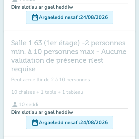
Dim slotiau ar gael heddiw
date_range
Argaeledd nesaf
:
24/08/2026
Salle 1.63 (1er étage) -2 personnes
min. à 10 personnes max - Aucune
validation de présence n'est
requise
Peut accueillir de
2 à 10 personnes
10 chaises + 1 table + 1 tableau
person
10
seddi
Dim slotiau ar gael heddiw
date_range
Argaeledd nesaf
:
24/08/2026