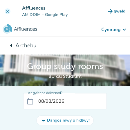
Mynd i'r prif gynnwys
Affluences
arrow_forward
gweld
clear
(tab n
AM DDIM
– Google Play
keyboard_arrow_down
Cymraeg
arrow_left
Archebu
Yn ôl i:
Group study rooms
BU du Studium
Ar gyfer pa ddiwrnod?
calendar_today
filter_list
Dangos mwy o hidlwyr