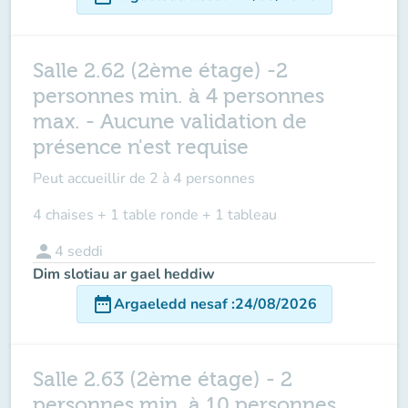
Salle 2.62 (2ème étage) -2
personnes min. à 4 personnes
max. - Aucune validation de
présence n'est requise
Peut accueillir de
2 à 4 personnes
4 chaises + 1 table ronde + 1 tableau
person
4
seddi
Dim slotiau ar gael heddiw
date_range
Argaeledd nesaf
:
24/08/2026
Salle 2.63 (2ème étage) - 2
personnes min. à 10 personnes