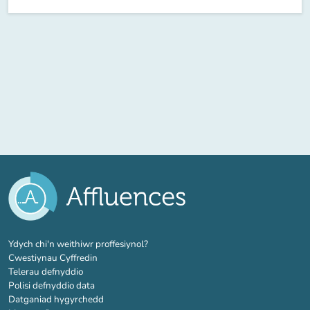
(tab newydd)
Ydych chi'n weithiwr proffesiynol?
Cwestiynau Cyffredin
Telerau defnyddio
Polisi defnyddio data
Datganiad hygyrchedd