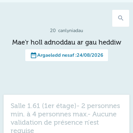
search
20
canlyniadau
Mae'r holl adnoddau ar gau heddiw
date_range
Argaeledd nesaf
:
24/08/2026
Salle 1.61 (1er étage)- 2 personnes
min. à 4 personnes max.- Aucune
validation de présence n'est
requise