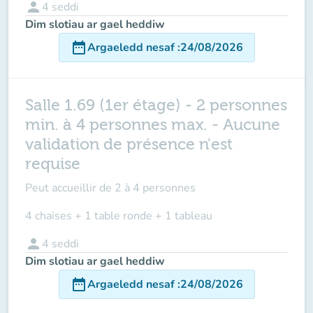
person
4
seddi
Dim slotiau ar gael heddiw
date_range
Argaeledd nesaf
:
24/08/2026
Salle 1.69 (1er étage) - 2 personnes
min. à 4 personnes max. - Aucune
validation de présence n'est
requise
Peut accueillir de
2 à 4 personnes
4 chaises + 1 table ronde + 1 tableau
person
4
seddi
Dim slotiau ar gael heddiw
date_range
Argaeledd nesaf
:
24/08/2026