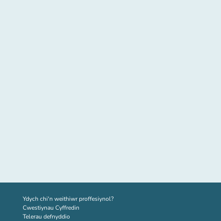
(tab newydd)
Ydych chi'n weithiwr proffesiynol?
Cwestiynau Cyffredin
Telerau defnyddio