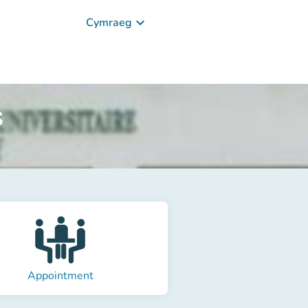
keyboard_arrow_down
Cymraeg
s
Appointment