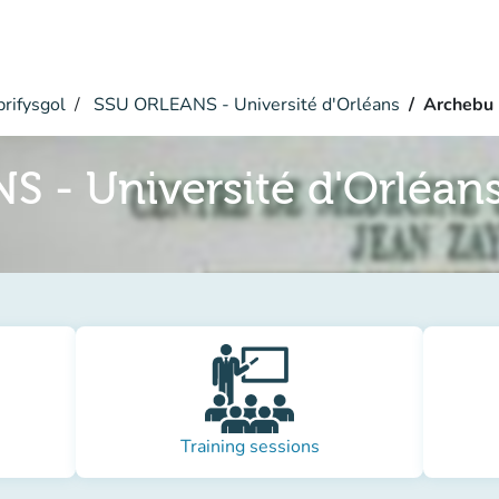
rifysgol
SSU ORLEANS - Université d'Orléans
Archebu
 - Université d'Orléan
Training sessions