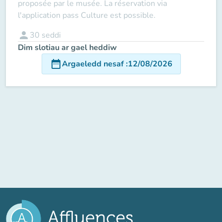
proposée par le musée. La réservation via
l'application pass Culture est possible.
person
30
seddi
Dim slotiau ar gael heddiw
date_range
Argaeledd nesaf
:
12/08/2026