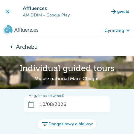
Mynd i'r prif gynnwys
Affluences
arrow_forward
gweld
clear
(tab n
AM DDIM
– Google Play
keyboard_arrow_down
Cymraeg
arrow_left
Archebu
Yn ôl i:
Individual guided tours
Musée national Marc Chagall
Ar gyfer pa ddiwrnod?
calendar_today
filter_list
Dangos mwy o hidlwyr