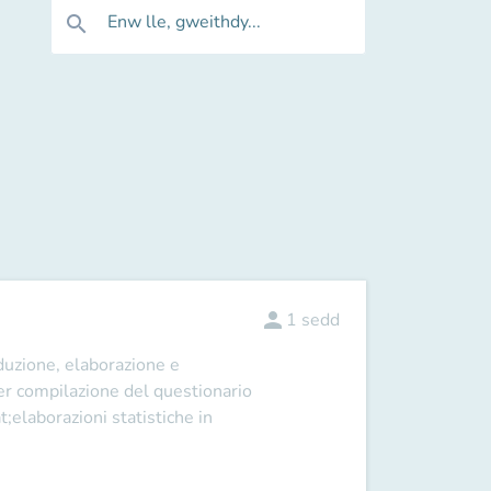
Enw lle, gweithdy...
search
person
1
sedd
oduzione, elaborazione e
per compilazione del questionario
t;elaborazioni statistiche in