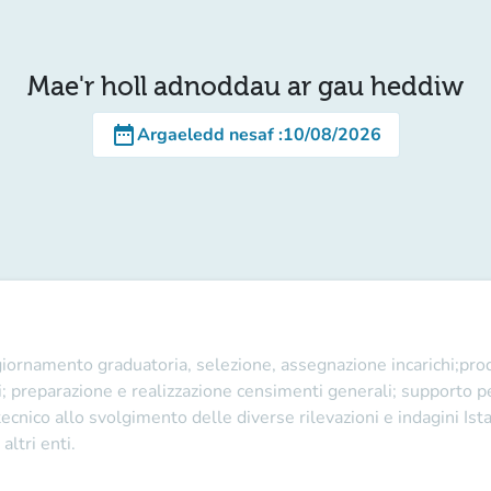
Mae'r holl adnoddau ar gau heddiw
date_range
Argaeledd nesaf
:
10/08/2026
aggiornamento graduatoria, selezione, assegnazione incarichi;pr
ili; preparazione e realizzazione censimenti generali; supporto 
ecnico allo svolgimento delle diverse rilevazioni e indagini Ista
 altri enti.