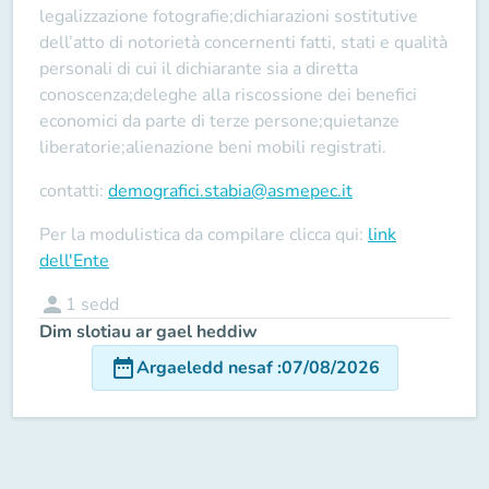
legalizzazione fotografie;dichiarazioni sostitutive
dell’atto di notorietà concernenti fatti, stati e qualità
personali di cui il dichiarante sia a diretta
conoscenza;deleghe alla riscossione dei benefici
economici da parte di terze persone;quietanze
liberatorie;alienazione beni mobili registrati.
contatti:
demografici.stabia@asmepec.it
Per la modulistica da compilare clicca qui:
link
dell'Ente
person
1
sedd
Dim slotiau ar gael heddiw
date_range
Argaeledd nesaf
:
07/08/2026