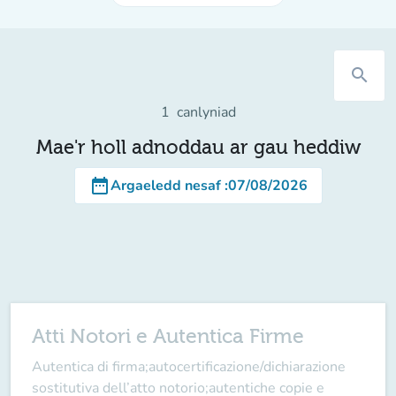
search
1
canlyniad
Mae'r holl adnoddau ar gau heddiw
date_range
Argaeledd nesaf
:
07/08/2026
Atti Notori e Autentica Firme
Autentica di firma;autocertificazione/dichiarazione
sostitutiva dell’atto notorio;autentiche copie e