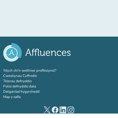
(tab newydd)
Ydych chi'n weithiwr proffesiynol?
Cwestiynau Cyffredin
Telerau defnyddio
Polisi defnyddio data
Datganiad hygyrchedd
Map y safle
(tab newydd)
(tab newydd)
(tab newydd)
(tab newydd)