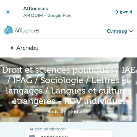
Mynd i'r prif gynnwys
Affluences
arrow_forward
gweld
clear
(tab n
AM DDIM
– Google Play
keyboard_arrow_down
Cymraeg
arrow_left
Archebu
Yn ôl i:
Droit et sciences politiques / IAE
/ IPAG / Sociologie / Lettres et
langages / Langues et cultures
étrangères - RDV individuel
Réussite étudiante
Ar gyfer pa ddiwrnod?