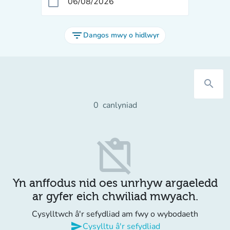
calendar_today
filter_list
Dangos mwy o hidlwyr
search
0
canlyniad
content_paste_off
Yn anffodus nid oes unrhyw argaeledd
ar gyfer eich chwiliad mwyach.
Cysylltwch â'r sefydliad am fwy o wybodaeth
send
Cysylltu â'r sefydliad