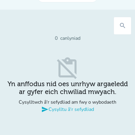
search
0
canlyniad
content_paste_off
Yn anffodus nid oes unrhyw argaeledd
ar gyfer eich chwiliad mwyach.
Cysylltwch â'r sefydliad am fwy o wybodaeth
send
Cysylltu â'r sefydliad