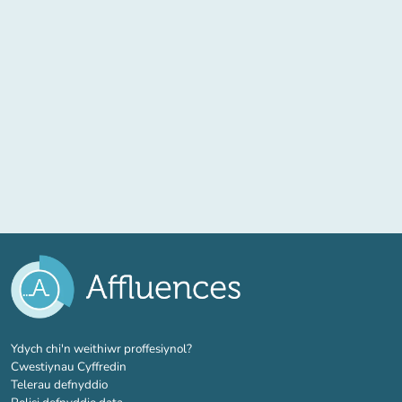
(tab newydd)
Ydych chi'n weithiwr proffesiynol?
Cwestiynau Cyffredin
Telerau defnyddio