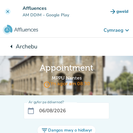
Mynd i'r prif gynnwys
Affluences
arrow_forward
gweld
clear
(tab n
AM DDIM
– Google Play
keyboard_arrow_down
Cymraeg
arrow_left
Archebu
Yn ôl i:
Appointment
MPPU Nantes
access_time
Yn agor am 08:30
Ar gyfer pa ddiwrnod?
calendar_today
filter_list
Dangos mwy o hidlwyr