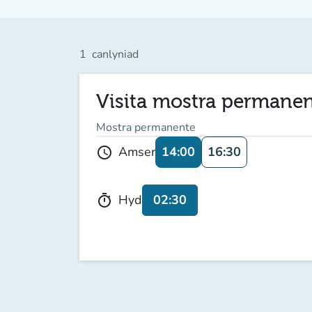
1
canlyniad
Visita mostra permane
Mostra permanente
14:00
16:30
Amser
schedule
02:30
Hyd
timer