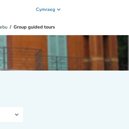
keyboard_arrow_down
Cymraeg
ebu
Group guided tours
expand_more