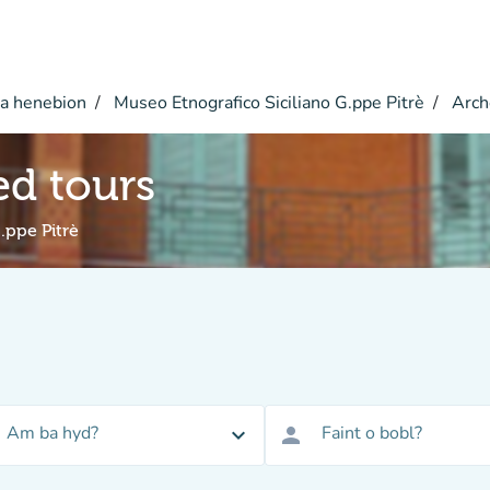
a henebion
Museo Etnografico Siciliano G.ppe Pitrè
Arch
d tours
.ppe Pitrè
Am ba hyd?
Faint o bobl?
expand_more
person