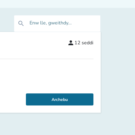
Enw lle, gweithdy...
search
person
12
seddi
Archebu