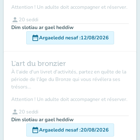
Attention ! Un adulte doit accompagner et réserver.
person
20
seddi
Dim slotiau ar gael heddiw
date_range
Argaeledd nesaf
:
12/08/2026
L'art du bronzier
À l'aide d'un livret d'activités, partez en quête de la
période de l'âge du Bronze qui vous révélera ses
trésors...
Attention ! Un adulte doit accompagner et réserver.
person
20
seddi
Dim slotiau ar gael heddiw
date_range
Argaeledd nesaf
:
20/08/2026