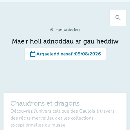
search
6
canlyniadau
Mae'r holl adnoddau ar gau heddiw
date_range
Argaeledd nesaf
:
09/08/2026
Chaudrons et dragons
Découvrez l'univers celtique des Gaulois à travers
des récits merveilleux et les collections
exceptionnelles du musée.