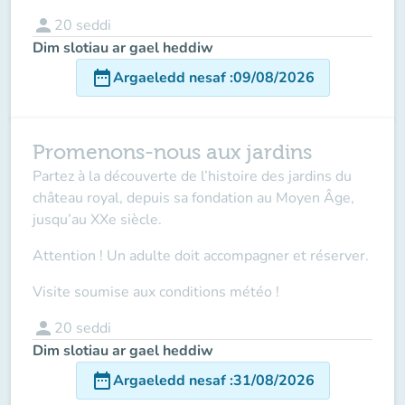
person
20
seddi
Dim slotiau ar gael heddiw
date_range
Argaeledd nesaf
:
09/08/2026
Promenons-nous aux jardins
Partez à la découverte de l’histoire des jardins du
château royal, depuis sa fondation au Moyen Âge,
jusqu’au XXe siècle.
Attention ! Un adulte doit accompagner
et réserver.
Visite soumise aux conditions météo !
person
20
seddi
Dim slotiau ar gael heddiw
date_range
Argaeledd nesaf
:
31/08/2026