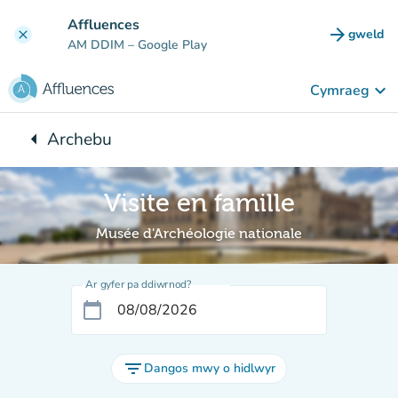
Mynd i'r prif gynnwys
Affluences
arrow_forward
gweld
clear
(tab n
AM DDIM
– Google Play
keyboard_arrow_down
Cymraeg
arrow_left
Archebu
Yn ôl i:
Visite en famille
Musée d'Archéologie nationale
Ar gyfer pa ddiwrnod?
calendar_today
filter_list
Dangos mwy o hidlwyr