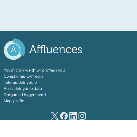
(tab newydd)
Ydych chi'n weithiwr proffesiynol?
Cwestiynau Cyffredin
Telerau defnyddio
Polisi defnyddio data
Datganiad hygyrchedd
Map y safle
(tab newydd)
(tab newydd)
(tab newydd)
(tab newydd)
© 2026 Affluences