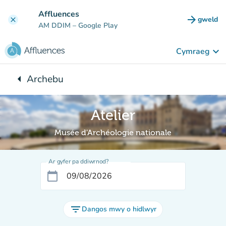
Mynd i'r prif gynnwys
Affluences
arrow_forward
gweld
clear
(tab n
AM DDIM
– Google Play
keyboard_arrow_down
Cymraeg
arrow_left
Archebu
Yn ôl i:
Atelier
Musée d'Archéologie nationale
Ar gyfer pa ddiwrnod?
calendar_today
filter_list
Dangos mwy o hidlwyr