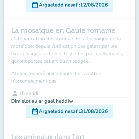
date_range
Argaeledd nesaf
:
12/08/2026
La mosaïque en Gaule romaine
L'atelier retrace l'historique de la technique de la
mosaïque, depuis l'utilisation des galets par les
Grecs jusqu'à celle des tesselles par les Romains,
qui ont portés cet art à son apogée.
Atelier réservé aux enfants. Les adultes
n'accompagnent pas.
person
15
seddi
Dim slotiau ar gael heddiw
date_range
Argaeledd nesaf
:
31/08/2026
Les animaux dans l'art