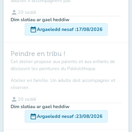
adultes n'accompagnent pas
person
20
seddi
Dim slotiau ar gael heddiw
date_range
Argaeledd nesaf
:
17/08/2026
Peindre en tribu !
Cet atelier propose aux parents et aux enfants de
découvrir les peintures du Paléolithique.
Atelier en famille. Un adulte doit accompagner et
réserver.
person
20
seddi
Dim slotiau ar gael heddiw
date_range
Argaeledd nesaf
:
23/08/2026