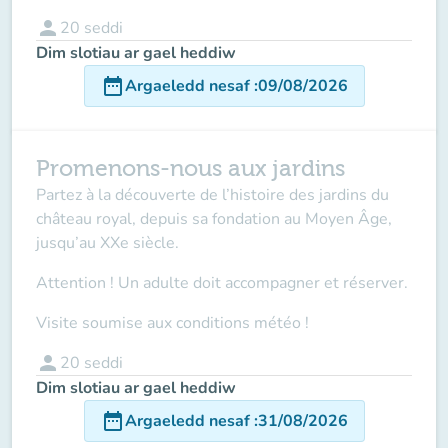
person
20
seddi
Dim slotiau ar gael heddiw
date_range
Argaeledd nesaf
:
09/08/2026
Promenons-nous aux jardins
Partez à la découverte de l’histoire des jardins du
château royal, depuis sa fondation au Moyen Âge,
jusqu’au XXe siècle.
Attention ! Un adulte doit accompagner
et réserver.
Visite soumise aux conditions météo !
person
20
seddi
Dim slotiau ar gael heddiw
date_range
Argaeledd nesaf
:
31/08/2026