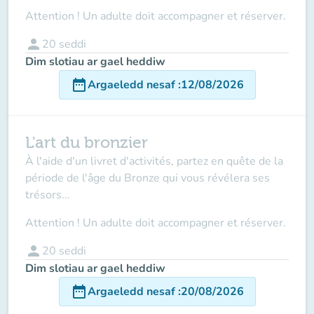
Attention ! Un adulte doit accompagner et réserver.
person
20
seddi
Dim slotiau ar gael heddiw
date_range
Argaeledd nesaf
:
12/08/2026
L'art du bronzier
À l'aide d'un livret d'activités, partez en quête de la
période de l'âge du Bronze qui vous révélera ses
trésors...
Attention ! Un adulte doit accompagner et réserver.
person
20
seddi
Dim slotiau ar gael heddiw
date_range
Argaeledd nesaf
:
20/08/2026