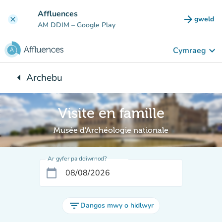
Mynd i'r prif gynnwys
Affluences
arrow_forward
gweld
clear
(tab n
AM DDIM
– Google Play
keyboard_arrow_down
Cymraeg
arrow_left
Archebu
Yn ôl i:
Visite en famille
Musée d'Archéologie nationale
Ar gyfer pa ddiwrnod?
calendar_today
filter_list
Dangos mwy o hidlwyr