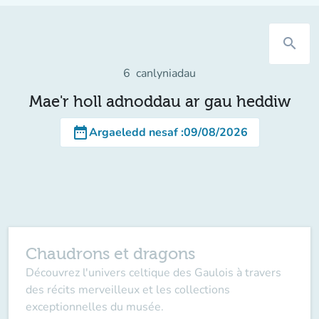
search
6
canlyniadau
Mae'r holl adnoddau ar gau heddiw
date_range
Argaeledd nesaf
:
09/08/2026
Chaudrons et dragons
Découvrez l'univers celtique des Gaulois à travers
des récits merveilleux et les collections
exceptionnelles du musée.