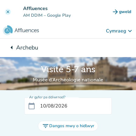
Mynd i'r prif gynnwys
Affluences
arrow_forward
gweld
clear
(tab n
AM DDIM
– Google Play
keyboard_arrow_down
Cymraeg
arrow_left
Archebu
Yn ôl i:
Visite 5-7 ans
Musée d'Archéologie nationale
Ar gyfer pa ddiwrnod?
calendar_today
filter_list
Dangos mwy o hidlwyr