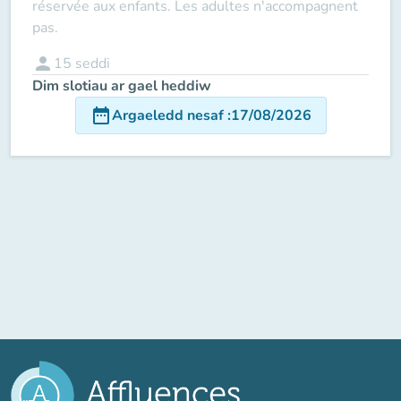
réservée aux enfants. Les adultes n'accompagnent
pas.
person
15
seddi
Dim slotiau ar gael heddiw
date_range
Argaeledd nesaf
:
17/08/2026