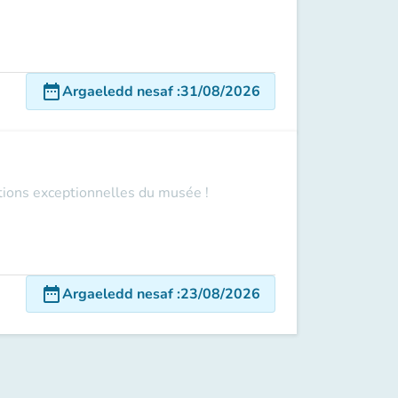
date_range
Argaeledd nesaf
:
31/08/2026
ections exceptionnelles du musée !
date_range
Argaeledd nesaf
:
23/08/2026