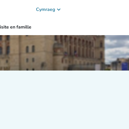
keyboard_arrow_down
Cymraeg
isite en famille