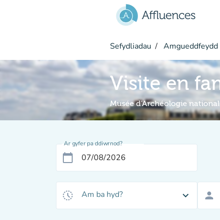
Mynd i'r prif gynnwys
Sefydliadau
Amgueddfeydd 
Visite en fa
Musée d'Archéologie national
Ar gyfer pa ddiwrnod?
calendar_today
Am ba hyd?
history_toggle_off
expand_more
person