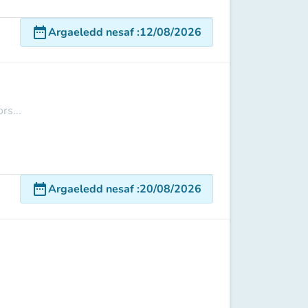
date_range
Argaeledd nesaf
:
12/08/2026
rs...
date_range
Argaeledd nesaf
:
20/08/2026