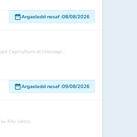
date_range
Argaeledd nesaf
:
08/08/2026
 l'agriculture et l'élevage...
date_range
Argaeledd nesaf
:
09/08/2026
’au XXe siècle.