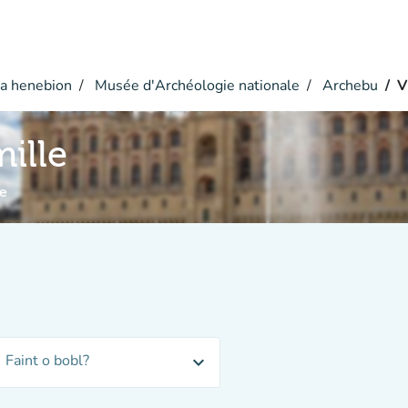
a henebion
Musée d'Archéologie nationale
Archebu
V
mille
e
Faint o bobl?
expand_more