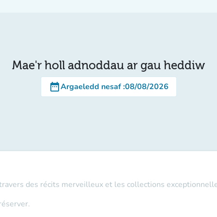
Mae'r holl adnoddau ar gau heddiw
date_range
Argaeledd nesaf
:
08/08/2026
travers des récits merveilleux et les collections exceptionnel
réserver.