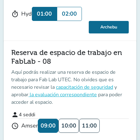
01:00
02:00
Hyd
timer
Archebu
Reserva de espacio de trabajo en
FabLab - 08
Aquí podrás realizar una reserva de espacio de
trabajo para Fab Lab UTEC. No olvides que es
necesario revisar la
capacitación de seguridad
y
aprobar
la evaluación correspondiente
para poder
acceder al espacio.
person
4
seddi
09:00
10:00
11:00
Amser
schedule