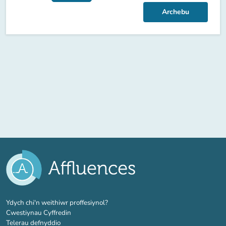
Archebu
(tab newydd)
Ydych chi'n weithiwr proffesiynol?
Cwestiynau Cyffredin
Telerau defnyddio