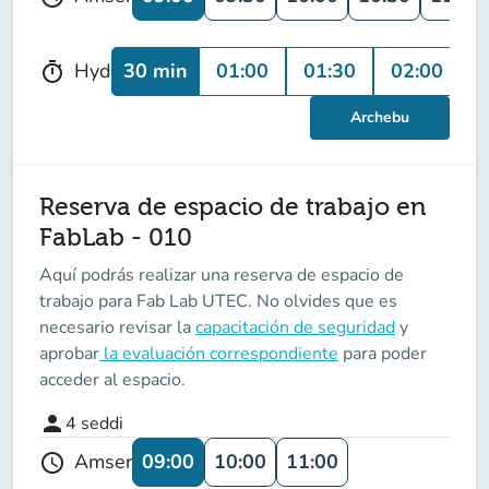
30 min
01:00
01:30
02:00
Hyd
timer
Archebu
Reserva de espacio de trabajo en
FabLab - 010
Aquí podrás realizar una reserva de espacio de
trabajo para Fab Lab UTEC. No olvides que es
necesario revisar la
capacitación de seguridad
y
aprobar
la evaluación correspondiente
para poder
acceder al espacio.
person
4
seddi
09:00
10:00
11:00
Amser
schedule