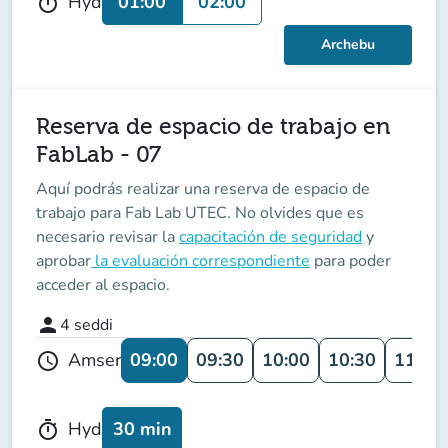
01:00
02:00
Hyd
timer
Archebu
Reserva de espacio de trabajo en
FabLab - 07
Aquí podrás realizar una reserva de espacio de
trabajo para Fab Lab UTEC. No olvides que es
necesario revisar la
capacitación de seguridad
y
aprobar
la evaluación correspondiente
para poder
acceder al espacio.
person
4
seddi
09:00
09:30
10:00
10:30
11:00
Amser
schedule
30 min
Hyd
timer