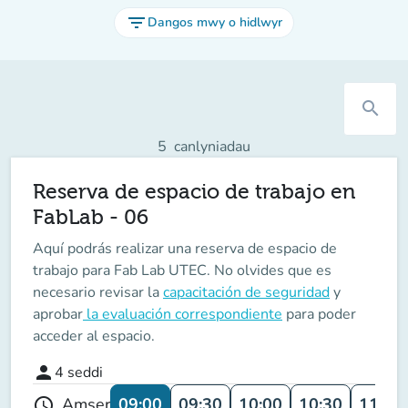
filter_list
Dangos mwy o hidlwyr
search
5
canlyniadau
Reserva de espacio de trabajo en
FabLab - 06
Aquí podrás realizar una reserva de espacio de
trabajo para Fab Lab UTEC. No olvides que es
necesario revisar la
capacitación de seguridad
y
aprobar
la evaluación correspondiente
para poder
acceder al espacio.
person
4
seddi
09:00
09:30
10:00
10:30
11:00
Amser
schedule