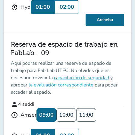
01:00
02:00
Hyd
timer
Archebu
Reserva de espacio de trabajo en
FabLab - 09
Aquí podrás realizar una reserva de espacio de
trabajo para Fab Lab UTEC. No olvides que es
necesario revisar la
capacitación de seguridad
y
aprobar
la evaluación correspondiente
para poder
acceder al espacio.
person
4
seddi
09:00
10:00
11:00
Amser
schedule