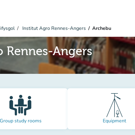
ifysgol
Institut Agro Rennes-Angers
Archebu
ro Rennes-Angers
Group study rooms
Equipment