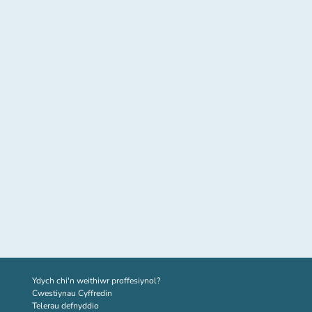
(tab newydd)
Ydych chi'n weithiwr proffesiynol?
Cwestiynau Cyffredin
Telerau defnyddio