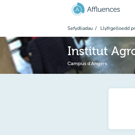
Mynd i'r prif gynnwys
Sefydliadau
Llyfrgelloedd pr
Institut Ag
Campus d'Angers