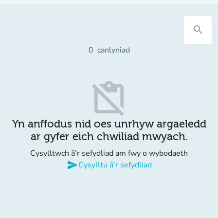
search
0
canlyniad
content_paste_off
Yn anffodus nid oes unrhyw argaeledd
ar gyfer eich chwiliad mwyach.
Cysylltwch â'r sefydliad am fwy o wybodaeth
send
Cysylltu â'r sefydliad