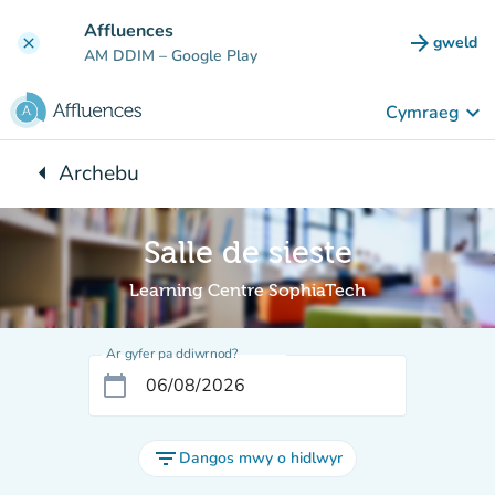
Mynd i'r prif gynnwys
Affluences
arrow_forward
gweld
clear
(tab n
AM DDIM
– Google Play
keyboard_arrow_down
Cymraeg
arrow_left
Archebu
Yn ôl i:
Salle de sieste
Learning Centre SophiaTech
Ar gyfer pa ddiwrnod?
calendar_today
filter_list
Dangos mwy o hidlwyr