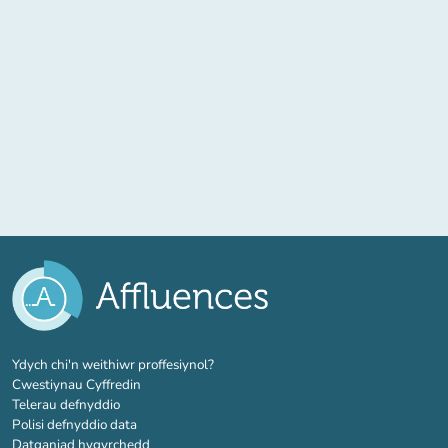
(tab newydd)
Ydych chi'n weithiwr proffesiynol?
Cwestiynau Cyffredin
Telerau defnyddio
Polisi defnyddio data
Datganiad hygyrchedd