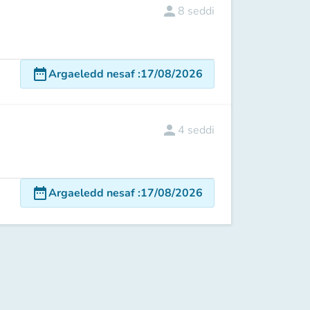
person
8
seddi
date_range
Argaeledd nesaf
:
17/08/2026
person
4
seddi
date_range
Argaeledd nesaf
:
17/08/2026