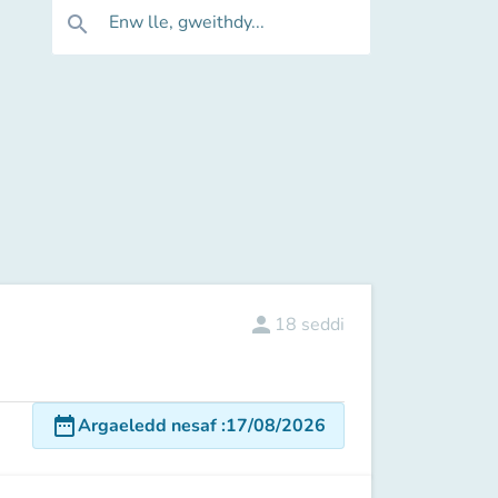
Enw lle, gweithdy...
search
person
18
seddi
date_range
Argaeledd nesaf
:
17/08/2026