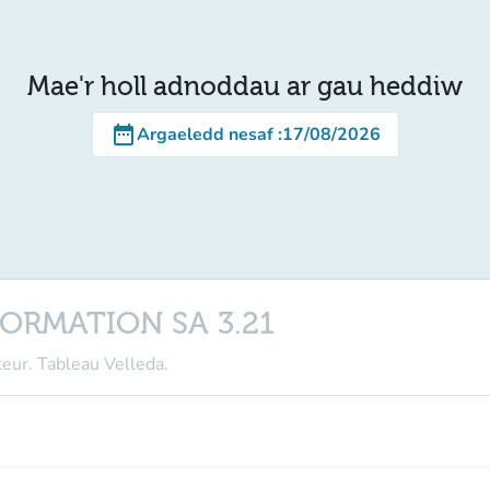
Mae'r holl adnoddau ar gau heddiw
date_range
Argaeledd nesaf
:
17/08/2026
FORMATION SA 3.21
eur. Tableau Velleda.