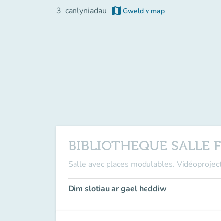
map
3
canlyniadau
Gweld y map
(tab newydd)
BIBLIOTHEQUE SALLE 
Salle avec places modulables. Vidéoproject
Dim slotiau ar gael heddiw