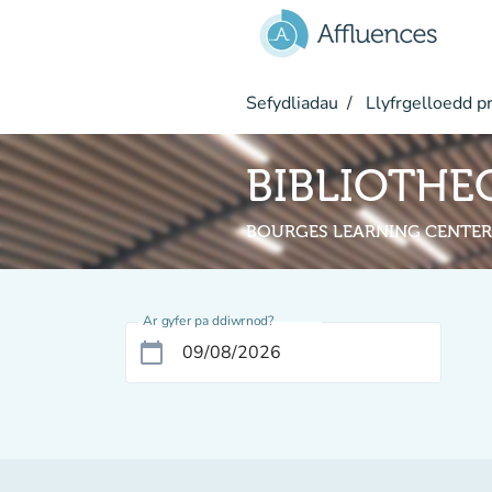
Mynd i'r prif gynnwys
Sefydliadau
Llyfrgelloedd pr
BIBLIOTHE
BOURGES LEARNING CENTER
Ar gyfer pa ddiwrnod?
calendar_today