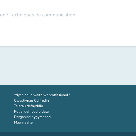
on / Techniques de communication
(tab newydd)
Ydych chi'n weithiwr proffesiynol?
Cwestiynau Cyffredin
Telerau defnyddio
Polisi defnyddio data
Datganiad hygyrchedd
Map y safle