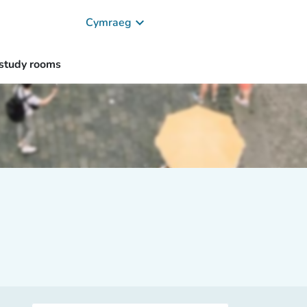
keyboard_arrow_down
Cymraeg
study rooms