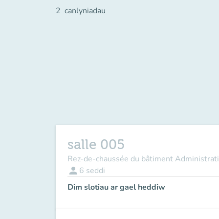
2
canlyniadau
salle 005
Rez-de-chaussée du bâtiment Administrati
person
6
seddi
Dim slotiau ar gael heddiw