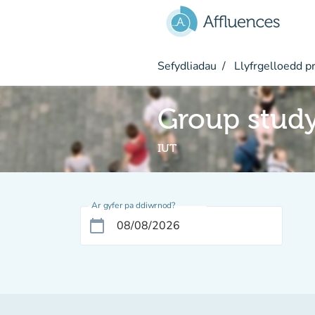
Mynd i'r prif gynnwys
Sefydliadau
Llyfrgelloedd pr
Group stud
IUT
Ar gyfer pa ddiwrnod?
calendar_today