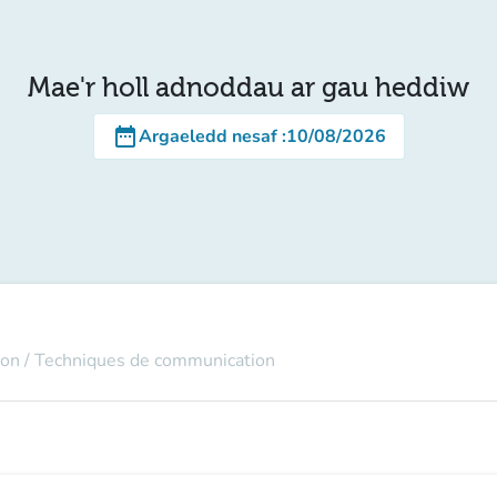
Mae'r holl adnoddau ar gau heddiw
date_range
Argaeledd nesaf
:
10/08/2026
on / Techniques de communication