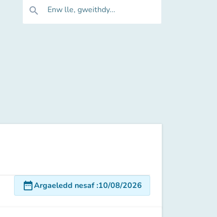
Enw lle, gweithdy...
search
date_range
Argaeledd nesaf
:
10/08/2026