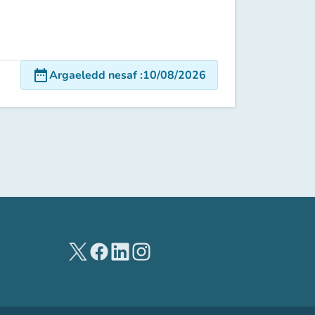
date_range
Argaeledd nesaf
:
10/08/2026
(tab newydd)
(tab newydd)
(tab newydd)
(tab newydd)