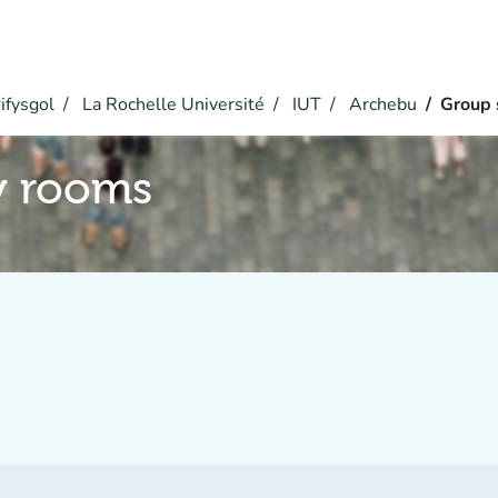
ifysgol
La Rochelle Université
IUT
Archebu
Group 
y rooms