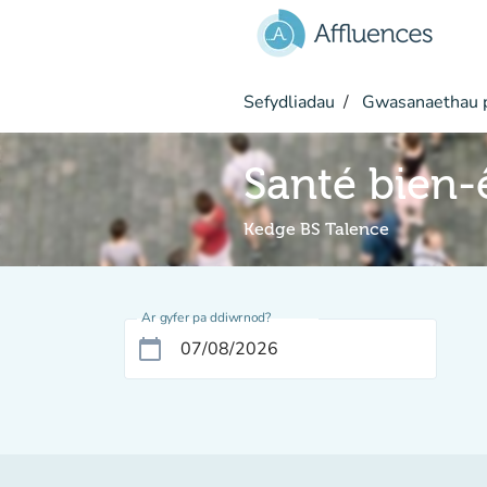
Mynd i'r prif gynnwys
Sefydliadau
Gwasanaethau p
Santé bien-
Kedge BS Talence
Ar gyfer pa ddiwrnod?
calendar_today