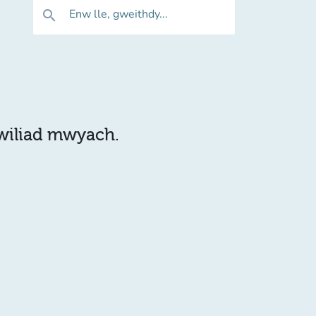
Enw lle, gweithdy...
search
hwiliad mwyach.