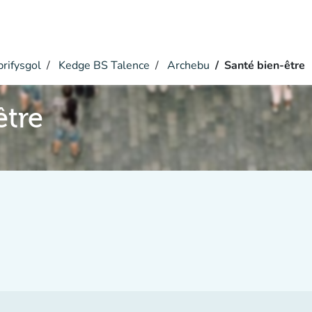
rifysgol
Kedge BS Talence
Archebu
Santé bien-être
être