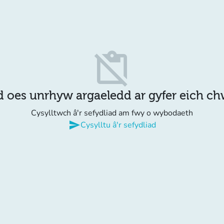
content_paste_off
d oes unrhyw argaeledd ar gyfer eich c
Cysylltwch â'r sefydliad am fwy o wybodaeth
send
Cysylltu â'r sefydliad