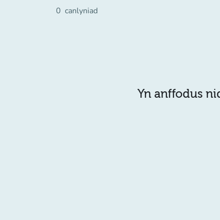
0
canlyniad
Yn anffodus ni