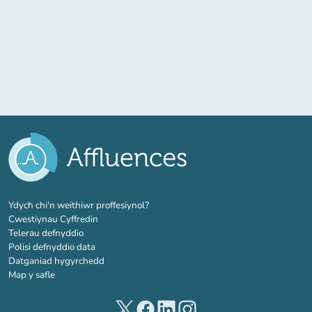
(tab newydd)
Ydych chi'n weithiwr proffesiynol?
Cwestiynau Cyffredin
Telerau defnyddio
Polisi defnyddio data
Datganiad hygyrchedd
Map y safle
(tab newydd)
(tab newydd)
(tab newydd)
(tab newydd)