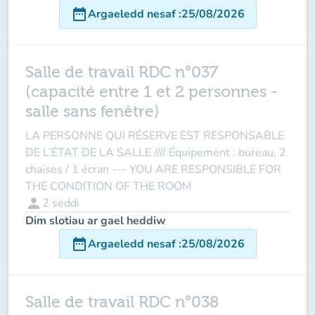
date_range
Argaeledd nesaf
:
25/08/2026
Salle de travail RDC n°037
(capacité entre 1 et 2 personnes -
salle sans fenêtre)
LA PERSONNE QUI RÉSERVE EST RESPONSABLE
DE L’ÉTAT DE LA SALLE //// Équipement : bureau, 2
chaises / 1 écran --- YOU ARE RESPONSIBLE FOR
THE CONDITION OF THE ROOM
person
2
seddi
Dim slotiau ar gael heddiw
date_range
Argaeledd nesaf
:
25/08/2026
Salle de travail RDC n°038