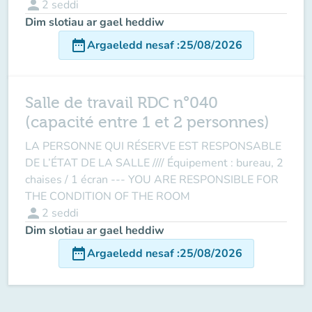
person
2
seddi
Dim slotiau ar gael heddiw
date_range
Argaeledd nesaf
:
25/08/2026
Salle de travail RDC n°040
(capacité entre 1 et 2 personnes)
LA PERSONNE QUI RÉSERVE EST RESPONSABLE
DE L’ÉTAT DE LA SALLE //// Équipement : bureau, 2
chaises / 1 écran --- YOU ARE RESPONSIBLE FOR
THE CONDITION OF THE ROOM
person
2
seddi
Dim slotiau ar gael heddiw
date_range
Argaeledd nesaf
:
25/08/2026