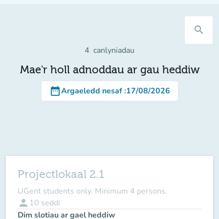
search
4
canlyniadau
Mae'r holl adnoddau ar gau heddiw
date_range
Argaeledd nesaf
:
17/08/2026
Projectlokaal 2.1
UGent students only. Minimum 4 persons.
person
10
seddi
Dim slotiau ar gael heddiw