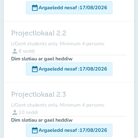
date_range
Argaeledd nesaf
:
17/08/2026
Projectlokaal 2.2
UGent students only. Minimum 4 persons.
person
8
seddi
Dim slotiau ar gael heddiw
date_range
Argaeledd nesaf
:
17/08/2026
Projectlokaal 2.3
UGent students only. Minimum 4 persons.
person
10
seddi
Dim slotiau ar gael heddiw
date_range
Argaeledd nesaf
:
17/08/2026