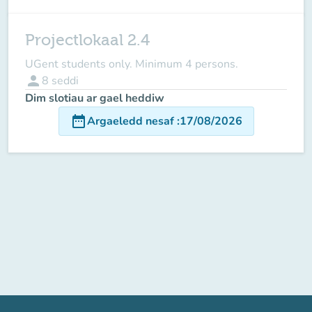
Projectlokaal 2.4
UGent students only. Minimum 4 persons.
person
8
seddi
Dim slotiau ar gael heddiw
date_range
Argaeledd nesaf
:
17/08/2026