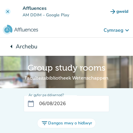
Mynd i'r prif gynnwys
Affluences
arrow_forward
gweld
clear
(tab n
AM DDIM
– Google Play
keyboard_arrow_down
Cymraeg
arrow_left
Archebu
Yn ôl i:
Group study rooms
Faculteitsbibliotheek Wetenschappen
Ar gyfer pa ddiwrnod?
calendar_today
filter_list
Dangos mwy o hidlwyr