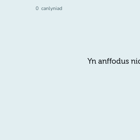
0
canlyniad
Yn anffodus ni