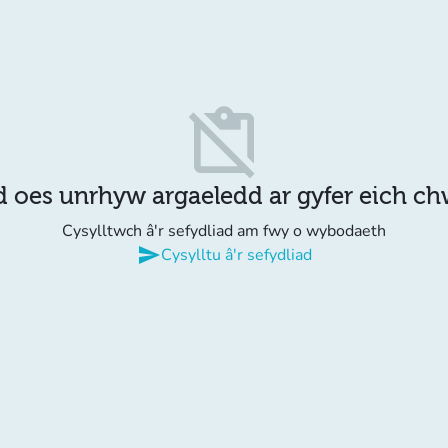
content_paste_off
d oes unrhyw argaeledd ar gyfer eich c
Cysylltwch â'r sefydliad am fwy o wybodaeth
send
Cysylltu â'r sefydliad