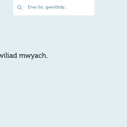
Enw lle, gweithdy...
search
hwiliad mwyach.