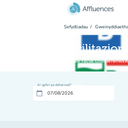
Mynd i'r prif gynnwys
Sefydliadau
Gweinyddiaetha
Facilitazion
Digitale Facile UnioneTerred'
Ar gyfer pa ddiwrnod?
calendar_today