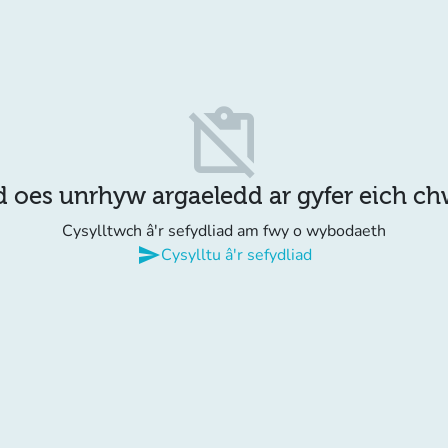
content_paste_off
d oes unrhyw argaeledd ar gyfer eich c
Cysylltwch â'r sefydliad am fwy o wybodaeth
send
Cysylltu â'r sefydliad