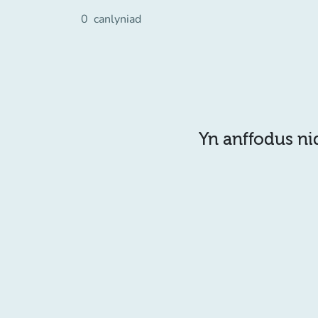
0
canlyniad
Yn anffodus ni