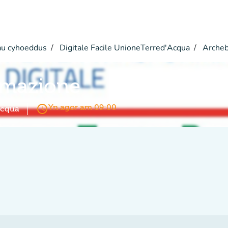
u cyhoeddus
Digitale Facile UnioneTerred'Acqua
Arche
rmazione
access_time
Yn agor am 09:00
Acqua