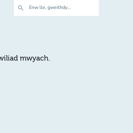
Enw lle, gweithdy...
search
hwiliad mwyach.