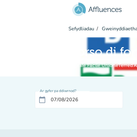
Mynd i'r prif gynnwys
Sefydliadau
Gweinyddiaetha
Corso di fo
Digitale Facile UnioneTerred'
Ar gyfer pa ddiwrnod?
calendar_today