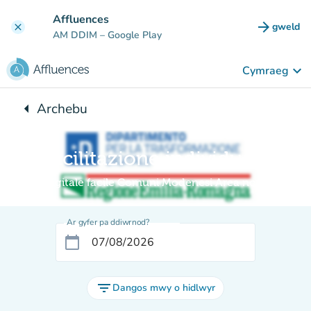
Mynd i'r prif gynnwys
Affluences
arrow_forward
gweld
clear
(tab n
AM DDIM
– Google Play
keyboard_arrow_down
Cymraeg
arrow_left
Archebu
Yn ôl i:
Facilitazione individuale
Digitale facile Comuni Modenesi Area nord
Ar gyfer pa ddiwrnod?
calendar_today
filter_list
Dangos mwy o hidlwyr