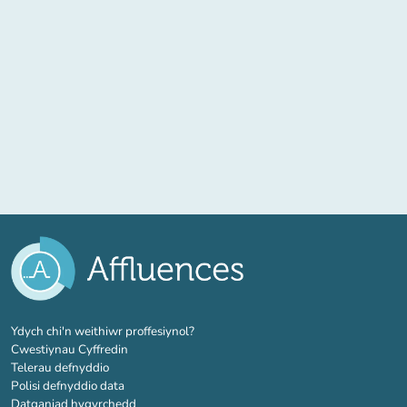
(tab newydd)
Ydych chi'n weithiwr proffesiynol?
Cwestiynau Cyffredin
Telerau defnyddio
Polisi defnyddio data
Datganiad hygyrchedd