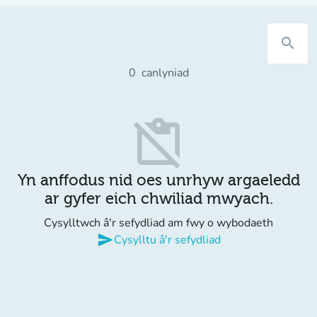
search
0
canlyniad
content_paste_off
Yn anffodus nid oes unrhyw argaeledd
ar gyfer eich chwiliad mwyach.
Cysylltwch â'r sefydliad am fwy o wybodaeth
send
Cysylltu â'r sefydliad