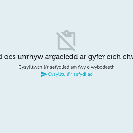
content_paste_off
d oes unrhyw argaeledd ar gyfer eich c
Cysylltwch â'r sefydliad am fwy o wybodaeth
send
Cysylltu â'r sefydliad