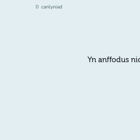
0
canlyniad
Yn anffodus ni