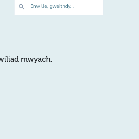
Enw lle, gweithdy...
search
hwiliad mwyach.