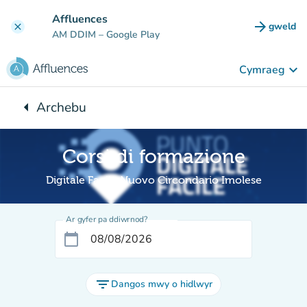
Mynd i'r prif gynnwys
Affluences
arrow_forward
gweld
clear
(tab n
AM DDIM
– Google Play
keyboard_arrow_down
Cymraeg
arrow_left
Archebu
Yn ôl i:
Corsi di formazione
Digitale Facile Nuovo Circondario Imolese
Ar gyfer pa ddiwrnod?
calendar_today
filter_list
Dangos mwy o hidlwyr