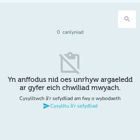
search
0
canlyniad
content_paste_off
Yn anffodus nid oes unrhyw argaeledd
ar gyfer eich chwiliad mwyach.
Cysylltwch â'r sefydliad am fwy o wybodaeth
send
Cysylltu â'r sefydliad