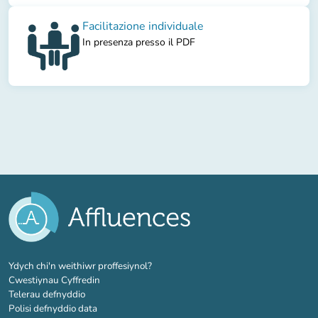
Facilitazione individuale
In presenza presso il PDF
(tab newydd)
Ydych chi'n weithiwr proffesiynol?
Cwestiynau Cyffredin
Telerau defnyddio
Polisi defnyddio data