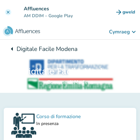
Mynd i'r prif gynnwys
Affluences
arrow_forward
gweld
clear
(tab n
AM DDIM
– Google Play
keyboard_arrow_down
Cymraeg
arrow_left
Digitale Facile Modena
Yn ôl i:
Digitale Facile Modena
Comune di Modena
Corso di formazione
In presenza