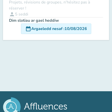
Projets, révisions de groupes, n'hésitez pas à
réserver !
person
5
seddi
Dim slotiau ar gael heddiw
date_range
Argaeledd nesaf
:
10/08/2026