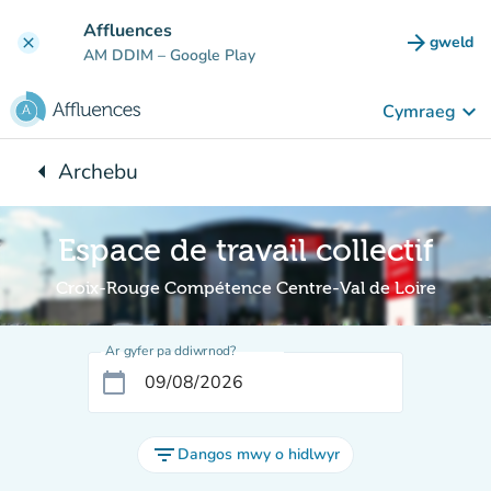
Mynd i'r prif gynnwys
Affluences
arrow_forward
gweld
clear
(tab n
AM DDIM
– Google Play
keyboard_arrow_down
Cymraeg
arrow_left
Archebu
Yn ôl i:
Espace de travail collectif
Croix-Rouge Compétence Centre-Val de Loire
Ar gyfer pa ddiwrnod?
calendar_today
filter_list
Dangos mwy o hidlwyr