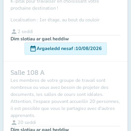
K-pital pour travailler en choisissant votre
prochaine destination !
Localisation : 1er étage, au bout du couloir
person
2
seddi
Dim slotiau ar gael heddiw
date_range
Argaeledd nesaf
:
10/08/2026
Salle 108 A
Les membres de votre groupe de travail sont
nombreux ou vous avez besoin de projeter des
documents, les salles de cours sont idéales.
Attention, l'espace pouvant accueillir 20 personnes,
il est possible que vous le partagiez avec d'autres
apprenants.
person
20
seddi
Dim slotiau ar gael heddiw