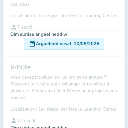
vos idées.
Localisation : 1er étage, derrière le Learning Center
person
7
seddi
Dim slotiau ar gael heddiw
date_range
Argaeledd nesaf
:
10/08/2026
K-hûte
Vous devez travailler sur un projet de groupe ?
Réservez la K-hûte pour échanger et travailler à
plusieurs. Pensez à utiliser l'écran pour projeter vos
travaux.
Localisation : 1er étage, derrière le Learning Center
person
12
seddi
Dim slotiau ar gael heddiw