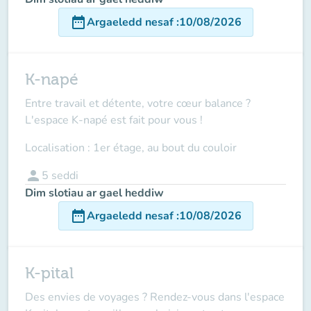
date_range
Argaeledd nesaf
:
10/08/2026
K-napé
Entre travail et détente, votre cœur balance ?
L'espace K-napé est fait pour vous !
Localisation : 1er étage, au bout du couloir
person
5
seddi
Dim slotiau ar gael heddiw
date_range
Argaeledd nesaf
:
10/08/2026
K-pital
Des envies de voyages ? Rendez-vous dans l'espace