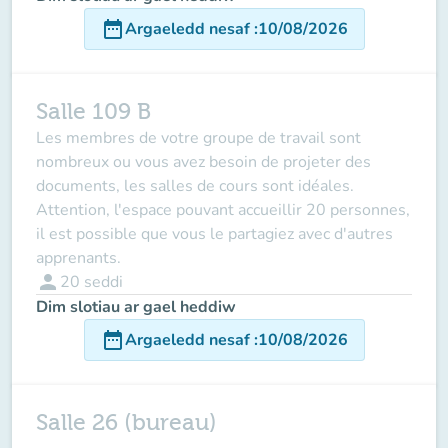
date_range
Argaeledd nesaf
:
10/08/2026
Salle 109 B
Les membres de votre groupe de travail sont
nombreux ou vous avez besoin de projeter des
documents, les salles de cours sont idéales.
Attention, l'espace pouvant accueillir 20 personnes,
il est possible que vous le partagiez avec d'autres
apprenants.
person
20
seddi
Dim slotiau ar gael heddiw
date_range
Argaeledd nesaf
:
10/08/2026
Salle 26 (bureau)