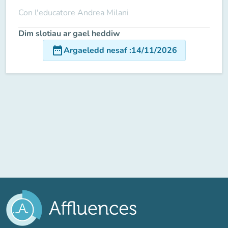
Con l'educatore Andrea Milani
Dim slotiau ar gael heddiw
date_range
Argaeledd nesaf
:
14/11/2026