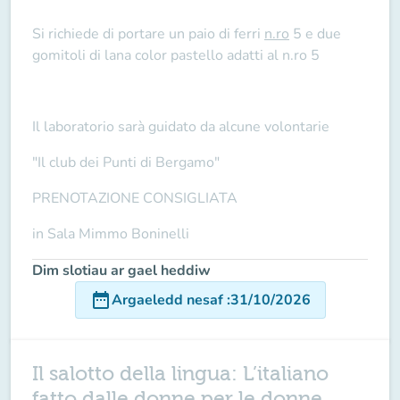
Si richiede di portare un paio di ferri
n.ro
5 e due
gomitoli di lana color pastello adatti al n.ro 5
Il laboratorio sarà guidato da alcune volontarie
"Il club dei Punti di Bergamo"
PRENOTAZIONE CONSIGLIATA
in Sala Mimmo Boninelli
Dim slotiau ar gael heddiw
date_range
Argaeledd nesaf
:
31/10/2026
Il salotto della lingua: L’italiano
fatto dalle donne per le donne