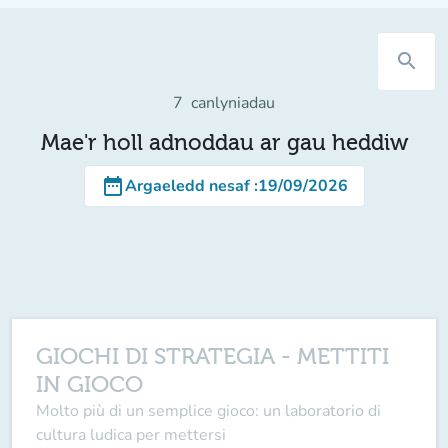
search
7
canlyniadau
Mae'r holl adnoddau ar gau heddiw
date_range
Argaeledd nesaf
:
19/09/2026
GIOCHI DI STRATEGIA - METTITI
IN GIOCO
Molto più di un semplice gioco: un laboratorio di
cultura ludica per mettersi