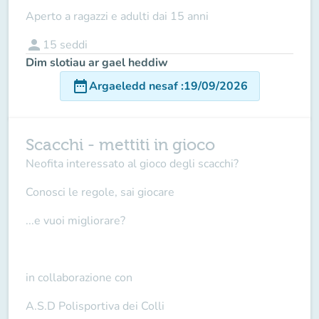
Aperto a ragazzi e adulti dai 15 anni
person
15
seddi
Dim slotiau ar gael heddiw
date_range
Argaeledd nesaf
:
19/09/2026
Scacchi - mettiti in gioco
Neofita interessato al gioco degli scacchi?
Conosci le regole, sai giocare
...e vuoi migliorare?
in collaborazione con
A.S.D Polisportiva dei Colli