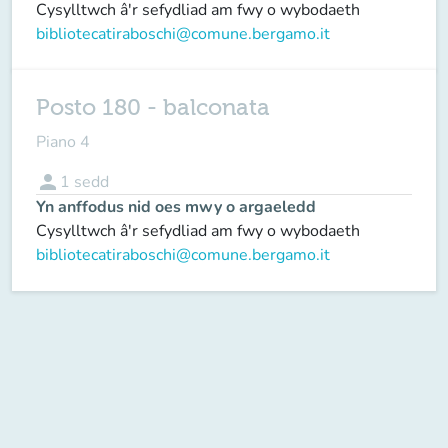
Cysylltwch â'r sefydliad am fwy o wybodaeth
bibliotecatiraboschi@comune.bergamo.it
Posto 180 - balconata
Piano 4
person
1
sedd
Yn anffodus nid oes mwy o argaeledd
Cysylltwch â'r sefydliad am fwy o wybodaeth
bibliotecatiraboschi@comune.bergamo.it