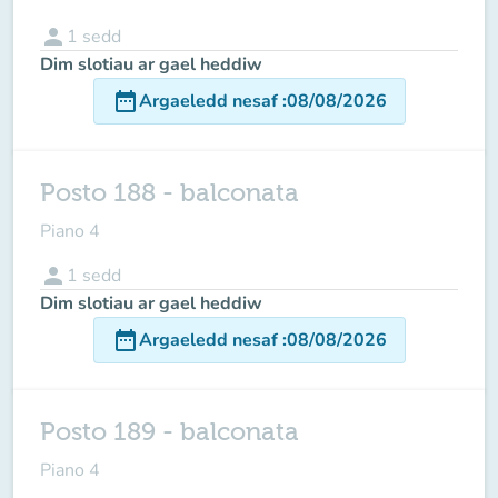
person
1
sedd
Dim slotiau ar gael heddiw
date_range
Argaeledd nesaf
:
08/08/2026
Posto 188 - balconata
Piano 4
person
1
sedd
Dim slotiau ar gael heddiw
date_range
Argaeledd nesaf
:
08/08/2026
Posto 189 - balconata
Piano 4