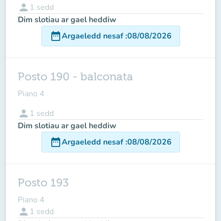
person
1
sedd
Dim slotiau ar gael heddiw
date_range
Argaeledd nesaf
:
08/08/2026
Posto 190 - balconata
Piano 4
person
1
sedd
Dim slotiau ar gael heddiw
date_range
Argaeledd nesaf
:
08/08/2026
Posto 193
Piano 4
person
1
sedd