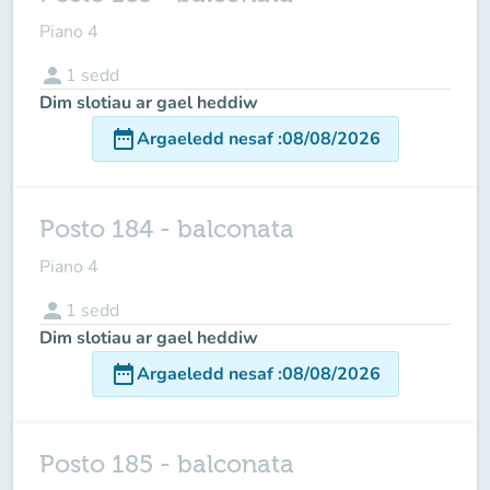
Piano 4
person
1
sedd
Dim slotiau ar gael heddiw
date_range
Argaeledd nesaf
:
08/08/2026
Posto 184 - balconata
Piano 4
person
1
sedd
Dim slotiau ar gael heddiw
date_range
Argaeledd nesaf
:
08/08/2026
Posto 185 - balconata