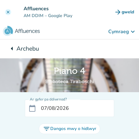
Mynd i'r prif gynnwys
Affluences
arrow_forward
gweld
clear
(tab n
AM DDIM
– Google Play
keyboard_arrow_down
Cymraeg
arrow_left
Archebu
Yn ôl i:
Piano 4
Biblioteca Tiraboschi
Ar gyfer pa ddiwrnod?
calendar_today
filter_list
Dangos mwy o hidlwyr