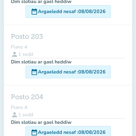
Dim slotiau ar gael heddiw
date_range
Argaeledd nesaf
:
08/08/2026
Posto 203
Piano 4
person
1
sedd
Dim slotiau ar gael heddiw
date_range
Argaeledd nesaf
:
08/08/2026
Posto 204
Piano 4
person
1
sedd
Dim slotiau ar gael heddiw
date_range
Argaeledd nesaf
:
08/08/2026