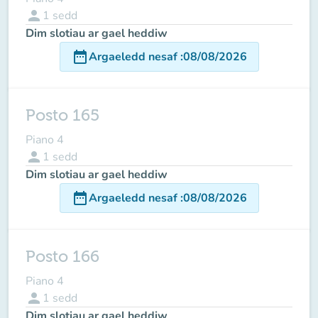
person
1
sedd
Dim slotiau ar gael heddiw
date_range
Argaeledd nesaf
:
08/08/2026
Posto 165
Piano 4
person
1
sedd
Dim slotiau ar gael heddiw
date_range
Argaeledd nesaf
:
08/08/2026
Posto 166
Piano 4
person
1
sedd
Dim slotiau ar gael heddiw