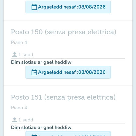
date_range
Argaeledd nesaf
:
08/08/2026
Posto 150 (senza presa elettrica)
Piano 4
person
1
sedd
Dim slotiau ar gael heddiw
date_range
Argaeledd nesaf
:
08/08/2026
Posto 151 (senza presa elettrica)
Piano 4
person
1
sedd
Dim slotiau ar gael heddiw