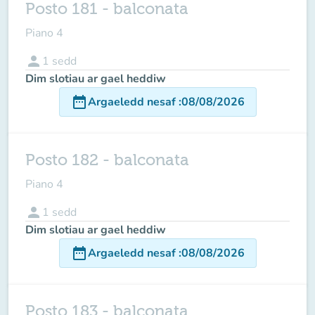
Posto 181 - balconata
Piano 4
person
1
sedd
Dim slotiau ar gael heddiw
date_range
Argaeledd nesaf
:
08/08/2026
Posto 182 - balconata
Piano 4
person
1
sedd
Dim slotiau ar gael heddiw
date_range
Argaeledd nesaf
:
08/08/2026
Posto 183 - balconata