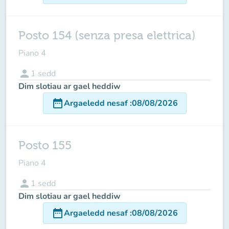
Posto 154 (senza presa elettrica)
Piano 4
person
1
sedd
Dim slotiau ar gael heddiw
date_range
Argaeledd nesaf
:
08/08/2026
Posto 155
Piano 4
person
1
sedd
Dim slotiau ar gael heddiw
date_range
Argaeledd nesaf
:
08/08/2026