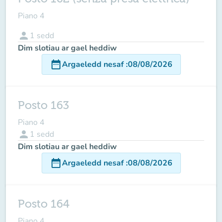
Piano 4
person
1
sedd
Dim slotiau ar gael heddiw
date_range
Argaeledd nesaf
:
08/08/2026
Posto 163
Piano 4
person
1
sedd
Dim slotiau ar gael heddiw
date_range
Argaeledd nesaf
:
08/08/2026
Posto 164
Piano 4