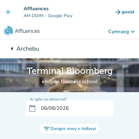
Mynd i'r prif gynnwys
Affluences
arrow_forward
gweld
clear
(tab n
AM DDIM
– Google Play
keyboard_arrow_down
Cymraeg
arrow_left
Archebu
Yn ôl i:
Terminal Bloomberg
emlyon business school
Ar gyfer pa ddiwrnod?
calendar_today
filter_list
Dangos mwy o hidlwyr