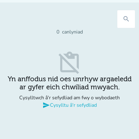
search
0
canlyniad
content_paste_off
Yn anffodus nid oes unrhyw argaeledd
ar gyfer eich chwiliad mwyach.
Cysylltwch â'r sefydliad am fwy o wybodaeth
send
Cysylltu â'r sefydliad