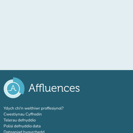
(tab newydd)
Ydych chi'n weithiwr proffesiynol?
Cwestiynau Cyffredin
Telerau defnyddio
Polisi defnyddio data
Datganiad hygyrchedd