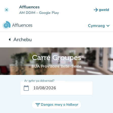
Mynd i'r prif gynnwys
Affluences
arrow_forward
gweld
clear
(tab n
AM DDIM
– Google Play
keyboard_arrow_down
Cymraeg
arrow_left
Archebu
Yn ôl i:
Carré Groupes
BUA Provisoire Belle-Beille
Ar gyfer pa ddiwrnod?
calendar_today
filter_list
Dangos mwy o hidlwyr