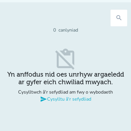
search
0
canlyniad
content_paste_off
Yn anffodus nid oes unrhyw argaeledd
ar gyfer eich chwiliad mwyach.
Cysylltwch â'r sefydliad am fwy o wybodaeth
send
Cysylltu â'r sefydliad