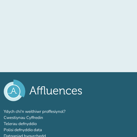
(tab newydd)
Ydych chi'n weithiwr proffesiynol?
Cwestiynau Cyffredin
Telerau defnyddio
Polisi defnyddio data
Datganiad hygyrchedd