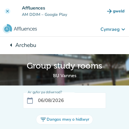
Mynd i'r prif gynnwys
Affluences
arrow_forward
gweld
clear
(tab n
AM DDIM
– Google Play
keyboard_arrow_down
Cymraeg
arrow_left
Archebu
Yn ôl i:
Group study rooms
BU Vannes
Ar gyfer pa ddiwrnod?
calendar_today
filter_list
Dangos mwy o hidlwyr