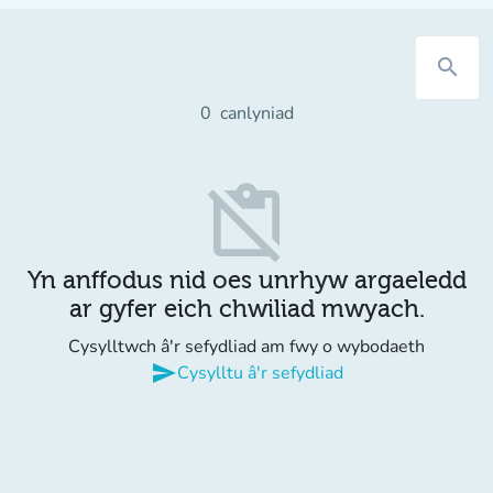
search
0
canlyniad
content_paste_off
Yn anffodus nid oes unrhyw argaeledd
ar gyfer eich chwiliad mwyach.
Cysylltwch â'r sefydliad am fwy o wybodaeth
send
Cysylltu â'r sefydliad