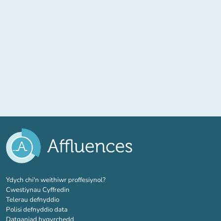
(tab newydd)
Ydych chi'n weithiwr proffesiynol?
Cwestiynau Cyffredin
Telerau defnyddio
Polisi defnyddio data
Datganiad hygyrchedd