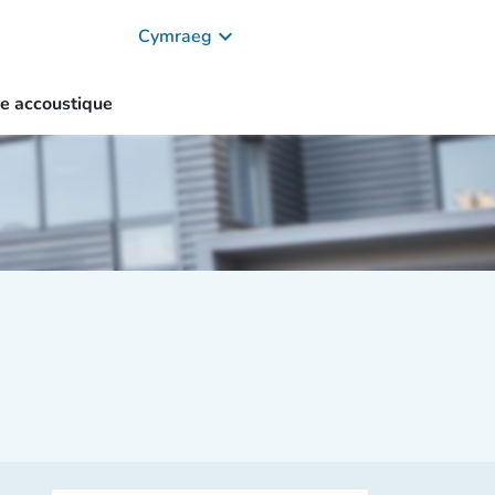
keyboard_arrow_down
Cymraeg
e accoustique