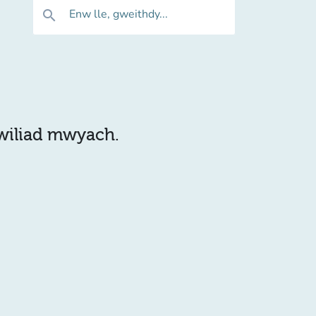
Enw lle, gweithdy...
search
hwiliad mwyach.