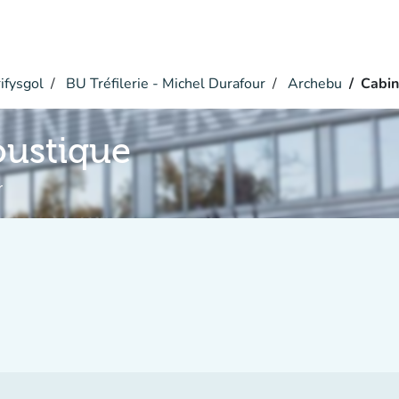
ifysgol
BU Tréfilerie - Michel Durafour
Archebu
Cabin
oustique
r