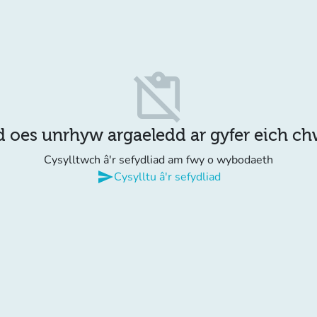
content_paste_off
d oes unrhyw argaeledd ar gyfer eich c
Cysylltwch â'r sefydliad am fwy o wybodaeth
send
Cysylltu â'r sefydliad