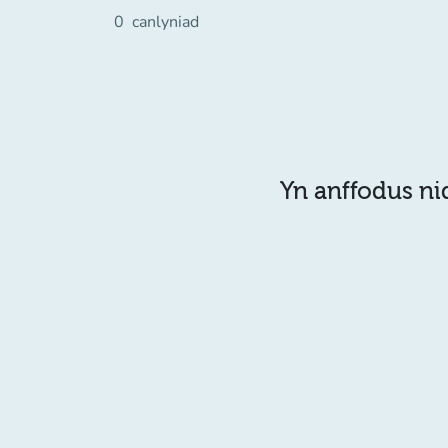
0
canlyniad
Yn anffodus ni