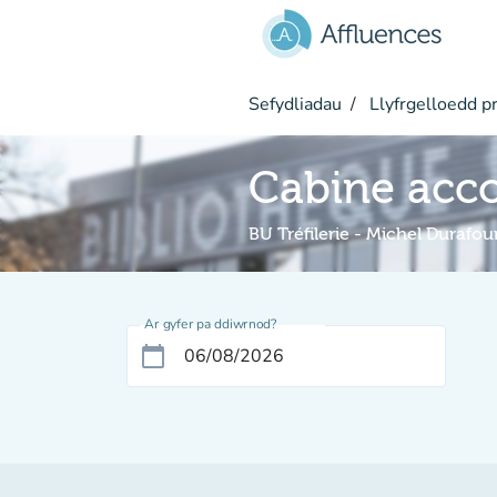
Mynd i'r prif gynnwys
Sefydliadau
Llyfrgelloedd pr
Cabine acc
BU Tréfilerie - Michel Durafou
Ar gyfer pa ddiwrnod?
calendar_today