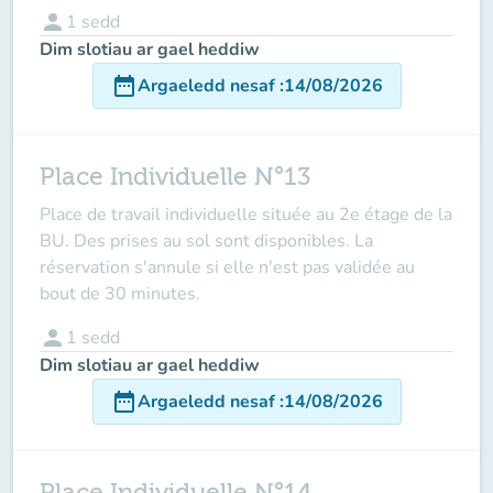
person
1
sedd
Dim slotiau ar gael heddiw
date_range
Argaeledd nesaf
:
14/08/2026
Place Individuelle N°13
Place de travail individuelle située au 2e étage de la
BU. Des prises au sol sont disponibles. La
réservation s'annule si elle n'est pas validée au
bout de 30 minutes.
person
1
sedd
Dim slotiau ar gael heddiw
date_range
Argaeledd nesaf
:
14/08/2026
Place Individuelle N°14