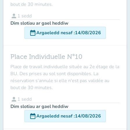
bout de 30 minutes.
person
1
sedd
Dim slotiau ar gael heddiw
date_range
Argaeledd nesaf
:
14/08/2026
Place Individuelle N°10
Place de travail individuelle située au 2e étage de la
BU. Des prises au sol sont disponibles. La
réservation s'annule si elle n'est pas validée au
bout de 30 minutes.
person
1
sedd
Dim slotiau ar gael heddiw
date_range
Argaeledd nesaf
:
14/08/2026