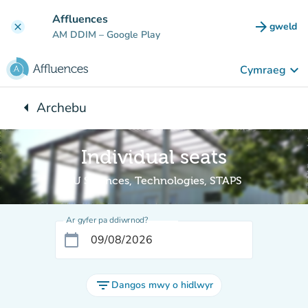
Mynd i'r prif gynnwys
Affluences
arrow_forward
gweld
clear
(tab n
AM DDIM
– Google Play
keyboard_arrow_down
Cymraeg
arrow_left
Archebu
Yn ôl i:
Individual seats
BU Sciences, Technologies, STAPS
Ar gyfer pa ddiwrnod?
calendar_today
filter_list
Dangos mwy o hidlwyr