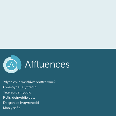
(tab newydd)
Ydych chi'n weithiwr proffesiynol?
Cwestiynau Cyffredin
Telerau defnyddio
Polisi defnyddio data
Datganiad hygyrchedd
Map y safle