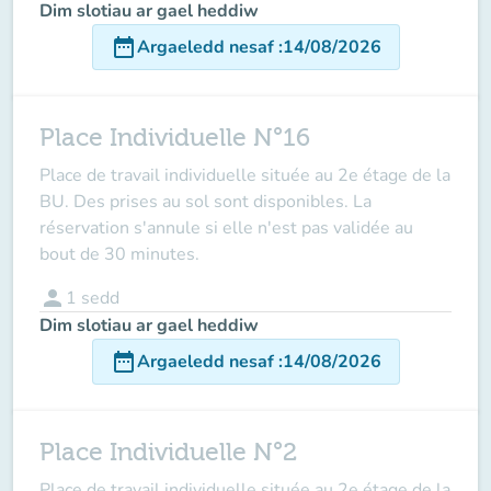
Dim slotiau ar gael heddiw
date_range
Argaeledd nesaf
:
14/08/2026
Place Individuelle N°16
Place de travail individuelle située au 2e étage de la
BU. Des prises au sol sont disponibles. La
réservation s'annule si elle n'est pas validée au
bout de 30 minutes.
person
1
sedd
Dim slotiau ar gael heddiw
date_range
Argaeledd nesaf
:
14/08/2026
Place Individuelle N°2
Place de travail individuelle située au 2e étage de la