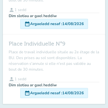
bout de 30 minutes.
person
1
sedd
Dim slotiau ar gael heddiw
date_range
Argaeledd nesaf
:
14/08/2026
Place Individuelle N°9
Place de travail individuelle située au 2e étage de la
BU. Des prises au sol sont disponibles. La
réservation s'annule si elle n'est pas validée au
bout de 30 minutes.
person
1
sedd
Dim slotiau ar gael heddiw
date_range
Argaeledd nesaf
:
14/08/2026