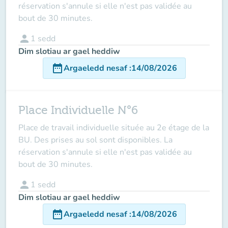
réservation s'annule si elle n'est pas validée au
bout de 30 minutes.
person
1
sedd
Dim slotiau ar gael heddiw
date_range
Argaeledd nesaf
:
14/08/2026
Place Individuelle N°6
Place de travail individuelle située au 2e étage de la
BU. Des prises au sol sont disponibles. La
réservation s'annule si elle n'est pas validée au
bout de 30 minutes.
person
1
sedd
Dim slotiau ar gael heddiw
date_range
Argaeledd nesaf
:
14/08/2026