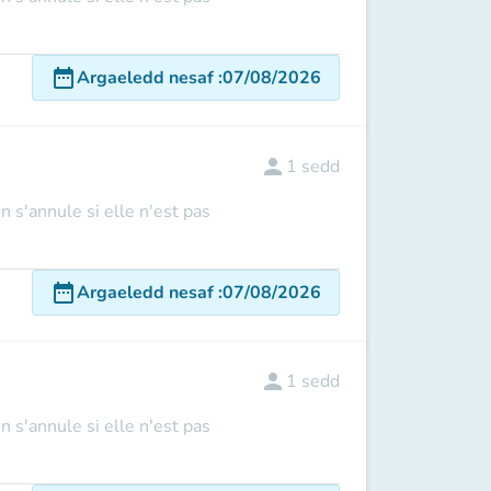
date_range
Argaeledd nesaf
:
07/08/2026
person
1
sedd
n s'annule si elle n'est pas
date_range
Argaeledd nesaf
:
07/08/2026
person
1
sedd
n s'annule si elle n'est pas