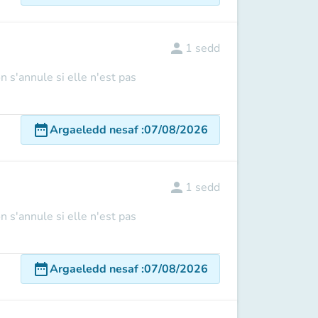
person
1
sedd
n s'annule si elle n'est pas
date_range
Argaeledd nesaf
:
07/08/2026
person
1
sedd
n s'annule si elle n'est pas
date_range
Argaeledd nesaf
:
07/08/2026