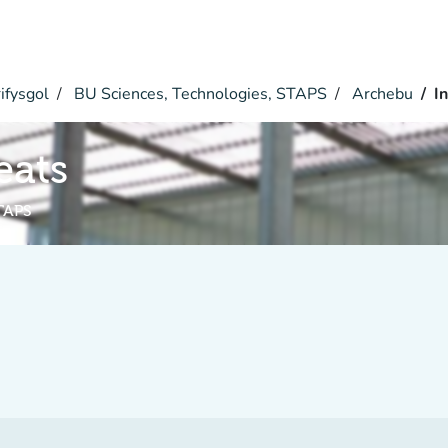
ifysgol
BU Sciences, Technologies, STAPS
Archebu
I
eats
TAPS