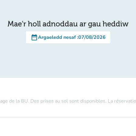
Mae'r holl adnoddau ar gau heddiw
date_range
Argaeledd nesaf
:
07/08/2026
tage de la BU. Des prises au sol sont disponibles. La réservatio