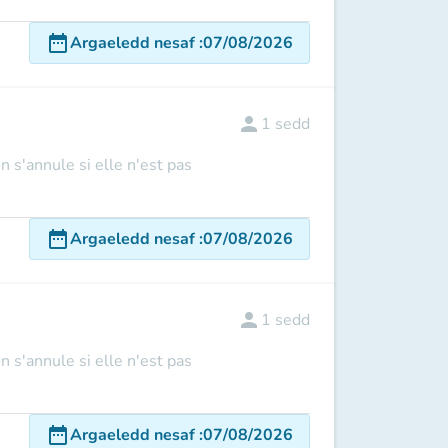
date_range
Argaeledd nesaf
:
07/08/2026
person
1
sedd
n s'annule si elle n'est pas
date_range
Argaeledd nesaf
:
07/08/2026
person
1
sedd
n s'annule si elle n'est pas
date_range
Argaeledd nesaf
:
07/08/2026