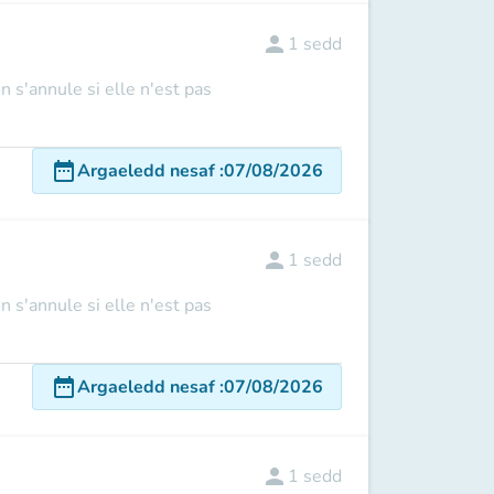
person
1
sedd
n s'annule si elle n'est pas
date_range
Argaeledd nesaf
:
07/08/2026
person
1
sedd
n s'annule si elle n'est pas
date_range
Argaeledd nesaf
:
07/08/2026
person
1
sedd