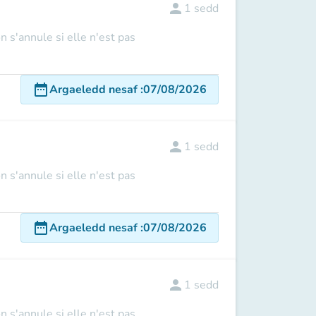
person
1
sedd
n s'annule si elle n'est pas
date_range
Argaeledd nesaf
:
07/08/2026
person
1
sedd
n s'annule si elle n'est pas
date_range
Argaeledd nesaf
:
07/08/2026
person
1
sedd
n s'annule si elle n'est pas