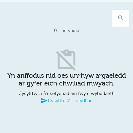
search
0
canlyniad
content_paste_off
Yn anffodus nid oes unrhyw argaeledd
ar gyfer eich chwiliad mwyach.
Cysylltwch â'r sefydliad am fwy o wybodaeth
send
Cysylltu â'r sefydliad