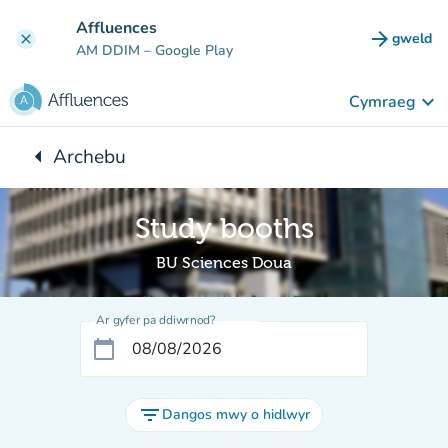
Mynd i'r prif gynnwys
Affluences
arrow_forward
gweld
clear
(tab n
AM DDIM
– Google Play
keyboard_arrow_down
Cymraeg
arrow_left
Archebu
Yn ôl i:
Study booths
BU Sciences Doua
Ar gyfer pa ddiwrnod?
calendar_today
filter_list
Dangos mwy o hidlwyr