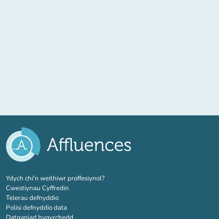
(tab newydd)
Ydych chi'n weithiwr proffesiynol?
Cwestiynau Cyffredin
Telerau defnyddio
Polisi defnyddio data
Datganiad hygyrchedd