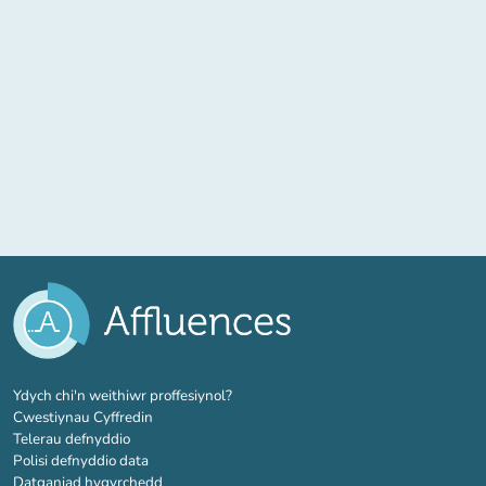
(tab newydd)
Ydych chi'n weithiwr proffesiynol?
Cwestiynau Cyffredin
Telerau defnyddio
Polisi defnyddio data
Datganiad hygyrchedd