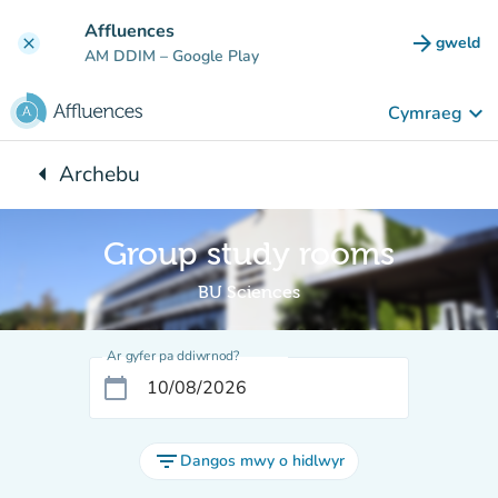
Mynd i'r prif gynnwys
Affluences
arrow_forward
gweld
clear
(tab n
AM DDIM
– Google Play
keyboard_arrow_down
Cymraeg
arrow_left
Archebu
Yn ôl i:
Group study rooms
BU Sciences
Ar gyfer pa ddiwrnod?
calendar_today
filter_list
Dangos mwy o hidlwyr