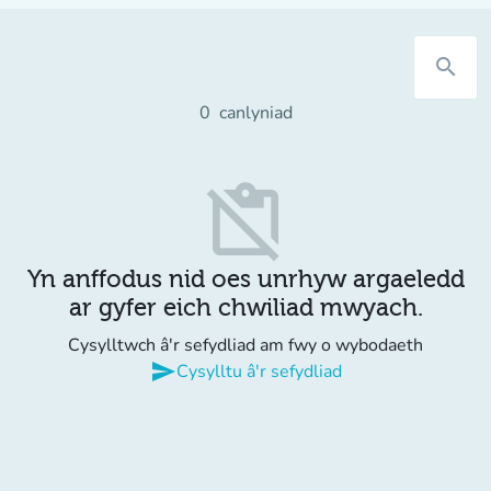
search
0
canlyniad
content_paste_off
Yn anffodus nid oes unrhyw argaeledd
ar gyfer eich chwiliad mwyach.
Cysylltwch â'r sefydliad am fwy o wybodaeth
send
Cysylltu â'r sefydliad