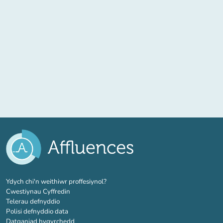
(tab newydd)
Ydych chi'n weithiwr proffesiynol?
Cwestiynau Cyffredin
Telerau defnyddio
Polisi defnyddio data
Datganiad hygyrchedd