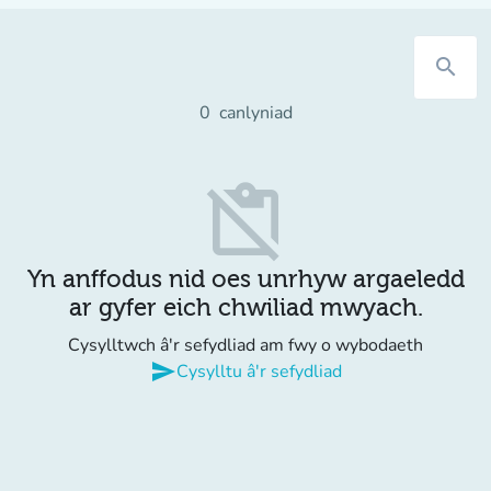
search
0
canlyniad
content_paste_off
Yn anffodus nid oes unrhyw argaeledd
ar gyfer eich chwiliad mwyach.
Cysylltwch â'r sefydliad am fwy o wybodaeth
send
Cysylltu â'r sefydliad