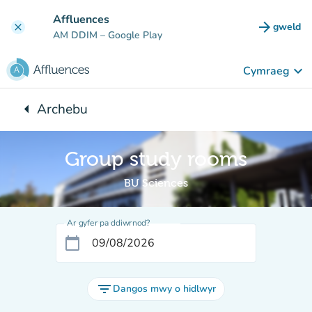
Mynd i'r prif gynnwys
Affluences
arrow_forward
gweld
clear
(tab n
AM DDIM
– Google Play
keyboard_arrow_down
Cymraeg
arrow_left
Archebu
Yn ôl i:
Group study rooms
BU Sciences
Ar gyfer pa ddiwrnod?
calendar_today
filter_list
Dangos mwy o hidlwyr