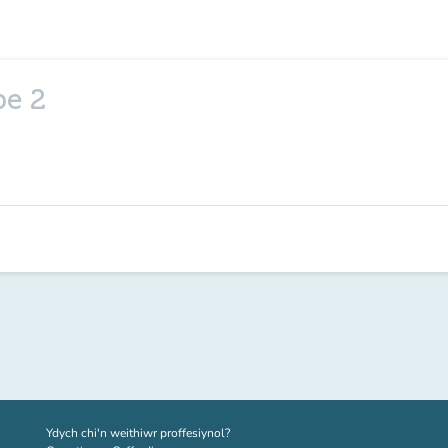
pe 2
(tab newydd)
Ydych chi'n weithiwr proffesiynol?