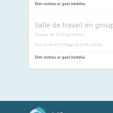
Dim slotiau ar gael heddiw
Salle de travail en grou
Groupe de 2 à 8 personnes.
Elle se situe à l'étage de la BU Santé.
Dim slotiau ar gael heddiw