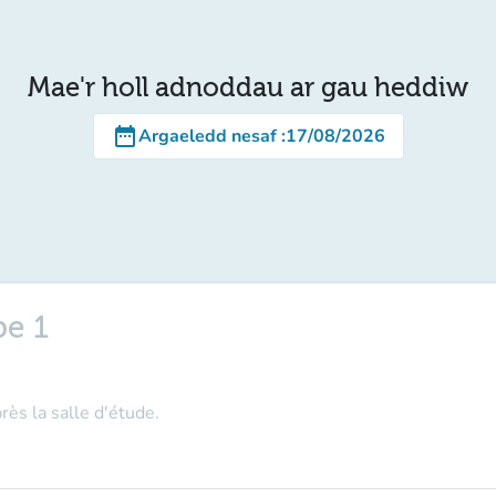
Mae'r holl adnoddau ar gau heddiw
date_range
Argaeledd nesaf
:
17/08/2026
pe 1
rès la salle d'étude.