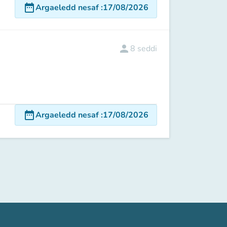
date_range
Argaeledd nesaf
:
17/08/2026
person
8
seddi
date_range
Argaeledd nesaf
:
17/08/2026