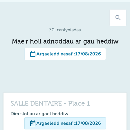
search
70
canlyniadau
Mae'r holl adnoddau ar gau heddiw
date_range
Argaeledd nesaf
:
17/08/2026
SALLE DENTAIRE - Place 1
Dim slotiau ar gael heddiw
date_range
Argaeledd nesaf
:
17/08/2026