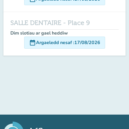
SALLE DENTAIRE - Place 9
Dim slotiau ar gael heddiw
date_range
Argaeledd nesaf
:
17/08/2026