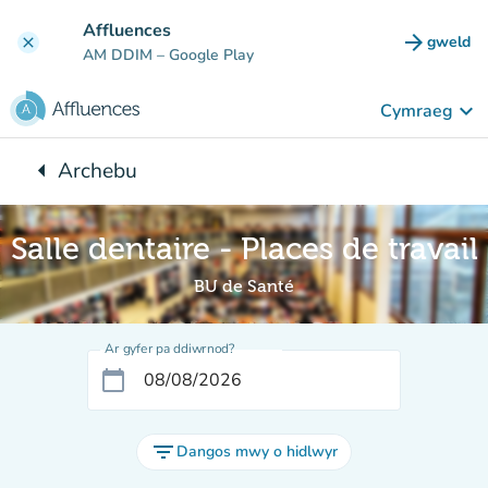
Mynd i'r prif gynnwys
Affluences
arrow_forward
gweld
clear
(tab n
AM DDIM
– Google Play
keyboard_arrow_down
Cymraeg
arrow_left
Archebu
Yn ôl i:
Salle dentaire - Places de travail
BU de Santé
Ar gyfer pa ddiwrnod?
calendar_today
filter_list
Dangos mwy o hidlwyr