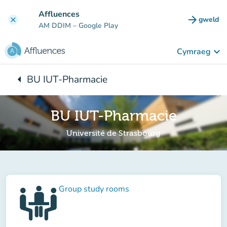
Mynd i'r prif gynnwys
Affluences
arrow_forward
gweld
clear
(tab n
AM DDIM
– Google Play
keyboard_arrow_down
Cymraeg
arrow_left
BU IUT-Pharmacie
Yn ôl i:
BU IUT-Pharmacie
Université de Strasbourg
Group study rooms