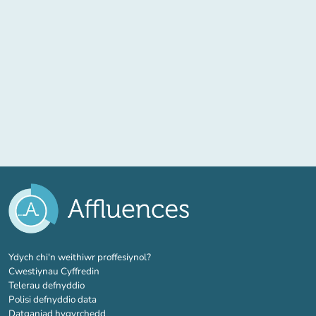
(tab newydd)
Ydych chi'n weithiwr proffesiynol?
Cwestiynau Cyffredin
Telerau defnyddio
Polisi defnyddio data
Datganiad hygyrchedd