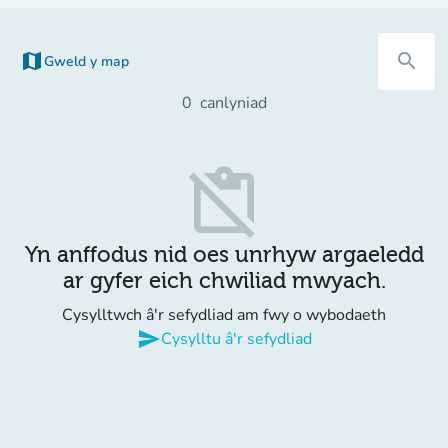
map
search
Gweld y map
(tab newydd)
0
canlyniad
content_paste_off
Yn anffodus nid oes unrhyw argaeledd
ar gyfer eich chwiliad mwyach.
Cysylltwch â'r sefydliad am fwy o wybodaeth
send
Cysylltu â'r sefydliad