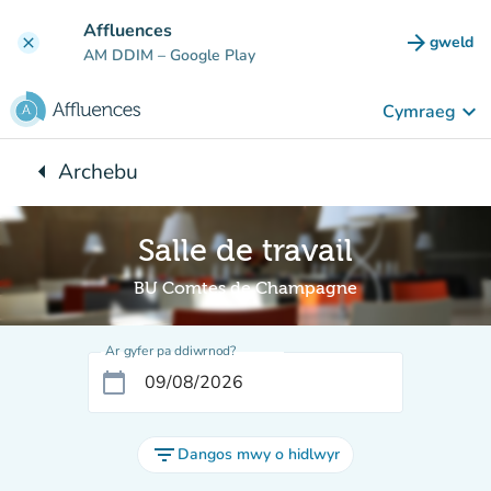
Mynd i'r prif gynnwys
Affluences
arrow_forward
gweld
clear
(tab n
AM DDIM
– Google Play
keyboard_arrow_down
Cymraeg
arrow_left
Archebu
Yn ôl i:
Salle de travail
BU Comtes de Champagne
Ar gyfer pa ddiwrnod?
calendar_today
filter_list
Dangos mwy o hidlwyr