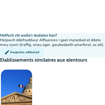
Hoffech chi wella'r dudalen hon?
Helpwch ddefnyddwyr Affluences i gael mynediad at ddata
mwy cywir (traffig, oriau agor, gwybodaeth ymarferol, ac ati).
edit
Awgrymu addasiad
Etablissements similaires aux alentours