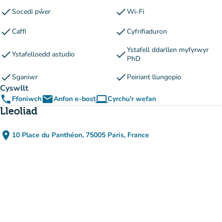
check
check
Socedi pŵer
Wi-Fi
check
check
Caffi
Cyfrifiaduron
Ystafell ddarllen myfyrwyr
check
check
Ystafelloedd astudio
PhD
check
check
Sganiwr
Peiriant llungopïo
Cyswllt
phone
email
computer
Ffoniwch
Anfon e-bost
Cyrchu'r wefan
(tab newydd)
Lleoliad
place
10 Place du Panthéon, 75005 Paris, France
(agor yn Google Maps)
(tab newydd)