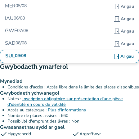
MER
05/08
door_front
Ar gau
IAU
06/08
door_front
Ar gau
GWE
07/08
door_front
Ar gau
SAD
08/08
door_front
Ar gau
SUL
09/08
door_front
Ar gau
Gwybodaeth ymarferol
Mynediad
Conditions d'accès : Accès libre dans la limite des places disponibles
Gwybodaeth ychwanegol
Notes :
Inscription obligatoire sur présentation d'une pièce
d'identité en cours de validité
Accès au catalogue :
Plus d'informations
Nombre de places assises : 660
Possibilité d'emprunt des livres : Non
Gwasanaethau sydd ar gael
check
check
Hygyrchedd
Argraffwyr