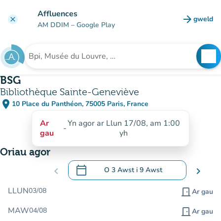
Mynd i'r prif gynnwys
Affluences
arrow_forward
gweld
clear
(tab n
AM DDIM
– Google Play
search
See
Chwilio am sefydliad
BSG
Bibliothèque Sainte-Geneviève
place
10 Place du Panthéon, 75005 Paris, France
(agor yn Google Maps)
(tab newydd)
Ar
Yn agor ar Llun 17/08, am 1:00
-
gau
yh
Oriau agor
calendar_today
chevron_left
O
3 Awst
i
9 Awst
chevron_right
.
Agor y calendr i newid dyddiadau
LLUN
03/08
door_front
Ar gau
MAW
04/08
door_front
Ar gau