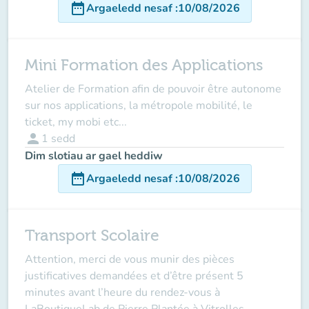
date_range
Argaeledd nesaf
:
10/08/2026
Mini Formation des Applications
Atelier de Formation afin de pouvoir être autonome
sur nos applications, la métropole mobilité, le
ticket, my mobi etc...
person
1
sedd
Dim slotiau ar gael heddiw
date_range
Argaeledd nesaf
:
10/08/2026
Transport Scolaire
Attention, merci de vous munir des pièces
justificatives demandées et d’être présent 5
minutes avant l’heure du rendez-vous à
LaBoutiqueLab de Pierre Plantée à Vitrolles.