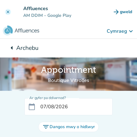
Mynd i'r prif gynnwys
Affluences
arrow_forward
gweld
clear
(tab n
AM DDIM
– Google Play
keyboard_arrow_down
Cymraeg
arrow_left
Archebu
Yn ôl i:
Appointment
Boutique Vitrolles
Ar gyfer pa ddiwrnod?
calendar_today
filter_list
Dangos mwy o hidlwyr