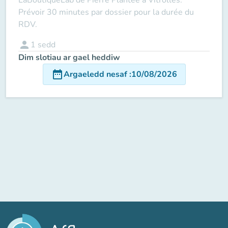
Prévoir 30 minutes par dossier pour la durée du
RDV.
person
1
sedd
Dim slotiau ar gael heddiw
date_range
Argaeledd nesaf
:
10/08/2026