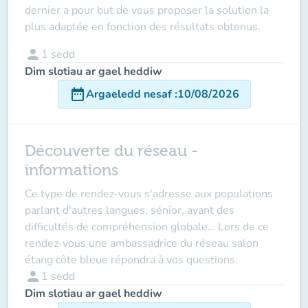
dernier a pour but de vous proposer la solution la
plus adaptée en fonction des résultats obtenus.
person
1
sedd
Dim slotiau ar gael heddiw
date_range
Argaeledd nesaf
:
10/08/2026
Découverte du réseau -
informations
Ce type de rendez-vous s'adresse aux populations
parlant d'autres langues, sénior, ayant des
difficultés de compréhension globale… Lors de ce
rendez-vous une ambassadrice du réseau salon
étang côte bleue répondra à vos questions.
person
1
sedd
Dim slotiau ar gael heddiw