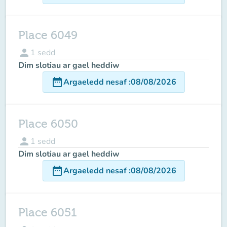
Place 6049
person
1
sedd
Dim slotiau ar gael heddiw
date_range
Argaeledd nesaf
:
08/08/2026
Place 6050
person
1
sedd
Dim slotiau ar gael heddiw
date_range
Argaeledd nesaf
:
08/08/2026
Place 6051