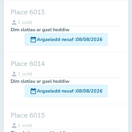
Place 6013
person
1
sedd
Dim slotiau ar gael heddiw
date_range
Argaeledd nesaf
:
08/08/2026
Place 6014
person
1
sedd
Dim slotiau ar gael heddiw
date_range
Argaeledd nesaf
:
08/08/2026
Place 6015
person
1
sedd