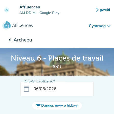
Mynd i'r prif gynnwys
Affluences
arrow_forward
gweld
clear
(tab n
AM DDIM
– Google Play
keyboard_arrow_down
Cymraeg
arrow_left
Archebu
Yn ôl i:
Niveau 6 - Places de travail
BNU
Ar gyfer pa ddiwrnod?
calendar_today
filter_list
Dangos mwy o hidlwyr