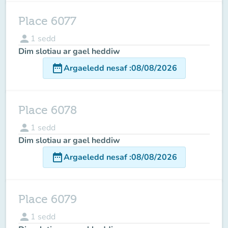
Place 6077
person
1
sedd
Dim slotiau ar gael heddiw
date_range
Argaeledd nesaf
:
08/08/2026
Place 6078
person
1
sedd
Dim slotiau ar gael heddiw
date_range
Argaeledd nesaf
:
08/08/2026
Place 6079
person
1
sedd