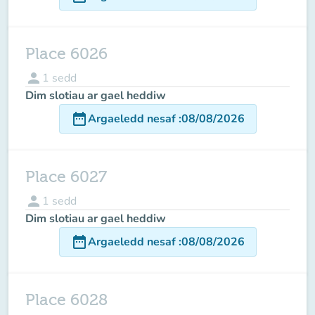
Place 6026
person
1
sedd
Dim slotiau ar gael heddiw
date_range
Argaeledd nesaf
:
08/08/2026
Place 6027
person
1
sedd
Dim slotiau ar gael heddiw
date_range
Argaeledd nesaf
:
08/08/2026
Place 6028