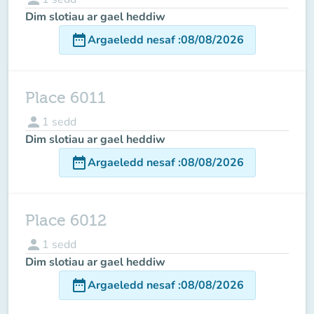
Dim slotiau ar gael heddiw
date_range
Argaeledd nesaf
:
08/08/2026
Place 6011
person
1
sedd
Dim slotiau ar gael heddiw
date_range
Argaeledd nesaf
:
08/08/2026
Place 6012
person
1
sedd
Dim slotiau ar gael heddiw
date_range
Argaeledd nesaf
:
08/08/2026