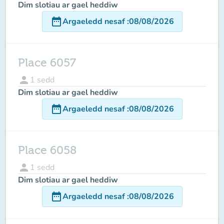
Dim slotiau ar gael heddiw
date_range
Argaeledd nesaf
:
08/08/2026
Place 6057
person
1
sedd
Dim slotiau ar gael heddiw
date_range
Argaeledd nesaf
:
08/08/2026
Place 6058
person
1
sedd
Dim slotiau ar gael heddiw
date_range
Argaeledd nesaf
:
08/08/2026