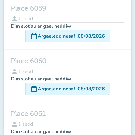
Place 6059
person
1
sedd
Dim slotiau ar gael heddiw
date_range
Argaeledd nesaf
:
08/08/2026
Place 6060
person
1
sedd
Dim slotiau ar gael heddiw
date_range
Argaeledd nesaf
:
08/08/2026
Place 6061
person
1
sedd
Dim slotiau ar gael heddiw