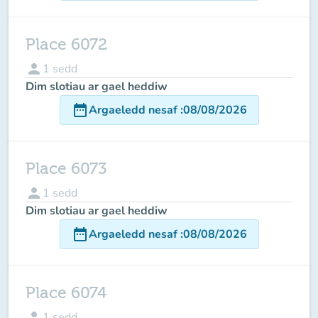
Place 6072
person
1
sedd
Dim slotiau ar gael heddiw
date_range
Argaeledd nesaf
:
08/08/2026
Place 6073
person
1
sedd
Dim slotiau ar gael heddiw
date_range
Argaeledd nesaf
:
08/08/2026
Place 6074
person
1
sedd