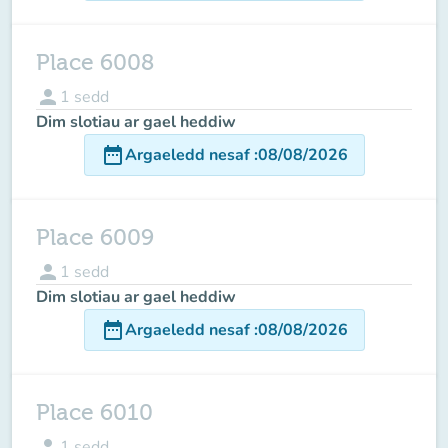
Place 6008
person
1
sedd
Dim slotiau ar gael heddiw
date_range
Argaeledd nesaf
:
08/08/2026
Place 6009
person
1
sedd
Dim slotiau ar gael heddiw
date_range
Argaeledd nesaf
:
08/08/2026
Place 6010
person
1
sedd