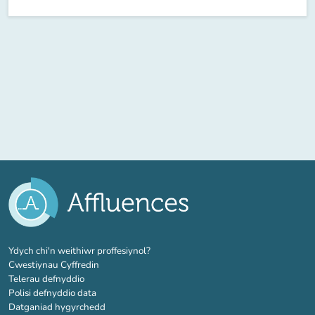
(tab newydd)
Ydych chi'n weithiwr proffesiynol?
Cwestiynau Cyffredin
Telerau defnyddio
Polisi defnyddio data
Datganiad hygyrchedd