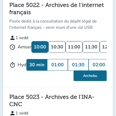
Place 5022 - Archives de l'internet
français
Poste dédié à la consultation du dépôt légal de
l'internet français - venir muni d'une clé USB
person
1
sedd
10:00
10:30
11:00
11:30
12:00
Amser
schedule
30 min
01:00
01:30
02:00
Hyd
timer
Archebu
Place 5023 - Archives de l'INA-
CNC
person
1
sedd